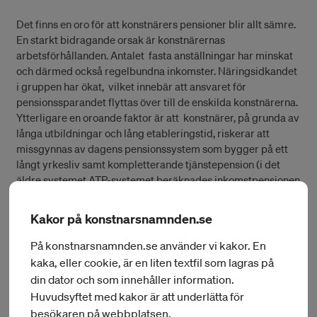
Det finns en oro för att konstnärers pensioner blir allt sämre.
En starkt bidragande orsak är konstnärernas
arbetsförhållanden. Antalet fasta anställningar har minskat
och därmed också regelbundna inkomster. Näringsidkandet
i gruppen har ökat, vilket innebär att ansvaret för
pensionssparandet flyttas över till de enskilda konstnärerna.
Ytterligare en oroande faktor är att konstnärer, på grunda av
långa utbildningar och lång etableringstid, riskerar att
missgynnas av dagens pensionssystem som bygger på ett
långt yrkesliv samt kompletterande tjänstepension (i det
äldre systemet ATP-systemet beräknades inkomstpensionen
på ett antal bästa inkomstår).
Kakor på konstnarsnamnden.se
Ladda ner rapporten här
>>
På konstnarsnamnden.se använder vi kakor. En
kaka, eller cookie, är en liten textfil som lagras på
din dator och som innehåller information.
Huvudsyftet med kakor är att underlätta för
besökaren på webbplatsen.