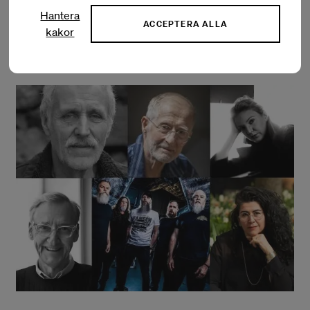
resor inom film
Hantera
ACCEPTERA ALLA
kakor
LÄS MER