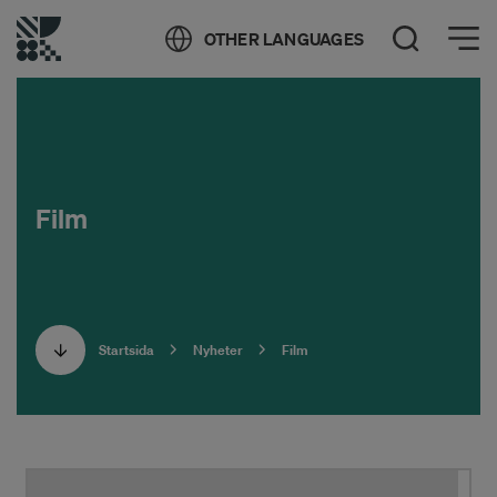
Öppna meny
OTHER LANGUAGES
Öppna sök
Film
Startsida
Nyheter
Film