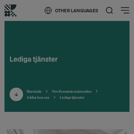
Öppna meny
OTHER LANGUAGES
Öppna sök
Lediga tjänster
Startsida
Om Konstnärsnämnden
Jobba hos oss
Lediga tjänster