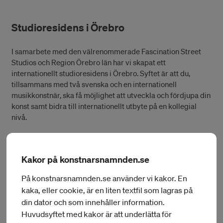
Studioresidens i Örebro
I samarbete med den välrenommerade Fascination Street
Studios och Region Örebro län har vi skapat ett
internationellt studioresidens i Örebro. Syftet är att du,
tillsammans med två svenska och en internationell
musikkonstnär, ska få möjlighet att utveckla och fördjupa din
konst samt bidra till internationellt utbyte på en kollegial
nivå.
Kakor på konstnarsnamnden.se
Information och ansökan studioresidens i Örebro
På konstnarsnamnden.se använder vi kakor. En
kaka, eller cookie, är en liten textfil som lagras på
din dator och som innehåller information.
Studioresidens i Visby
Huvudsyftet med kakor är att underlätta för