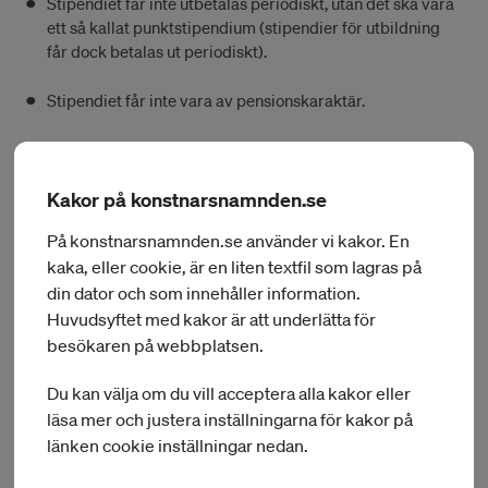
Stipendiet får inte utbetalas periodiskt, utan det ska vara
ett så kallat punktstipendium (stipendier för utbildning
får dock betalas ut periodiskt).
Stipendiet får inte vara av pensionskaraktär.
Konstnärsnämndens ett och två-åriga arbetsstipendium är
skattefria. Däremot är fleråriga stipendier
(långtidsstipendier) skattepliktiga som Konstnärsnämnden
Kakor på konstnarsnamnden.se
och Sveriges författarfond delar ut.
På konstnarsnamnden.se använder vi kakor. En
kaka, eller cookie, är en liten textfil som lagras på
din dator och som innehåller information.
Andra bidragsgivare och finansiärer
Huvudsyftet med kakor är att underlätta för
besökaren på webbplatsen.
Konstnärsnämnden är en av flera bidragsgivare inom
kulturområdet där du som konstnär kan söka stipendier eller
Du kan välja om du vill acceptera alla kakor eller
projektbidrag. På vår webbplats finns en lista på andra
läsa mer och justera inställningarna för kakor på
finansiärer,
här kan du se listan med andra finansiärer
.
länken cookie inställningar nedan.