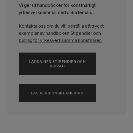
Vi ger ut handböcker för konstnärligt
yrkesverksamma med olika teman.
Kontakta oss om du vill beställa ett tryckt
exemplar av handboken Stipendier och
bidrag för yrkesverksamma konstnärer.
LADDA NED STIPENDIER OCH
(ÖPPNAS I ETT NYTT FÖNSTER)
BIDRAG
LÄS PENSIONSPLANERING