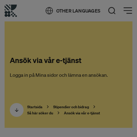
Öppna meny
OTHER LANGUAGES
Öppna sök
Ansök via vår e-tjänst
Logga in på Mina sidor och lämna en ansökan.
Startsida
Stipendier och bidrag
Så här söker du
Ansök via vår e-tjänst