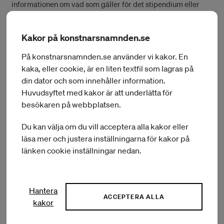
informationen om vad som gäller för det stipendium eller
bidrag du vill söka.
Kakor på konstnarsnamnden.se
På konstnarsnamnden.se använder vi kakor. En
Läs om alla våra stipendier och bidrag
kaka, eller cookie, är en liten textfil som lagras på
din dator och som innehåller information.
Ansökningstider
Huvudsyftet med kakor är att underlätta för
besökaren på webbplatsen.
Arbetsprover
Du kan välja om du vill acceptera alla kakor eller
läsa mer och justera inställningarna för kakor på
länken cookie inställningar nedan.
Hantera
ACCEPTERA ALLA
kakor
Ansök via Mina sidor