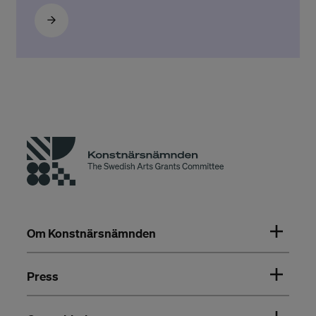
Om Konstnärsnämnden
Press