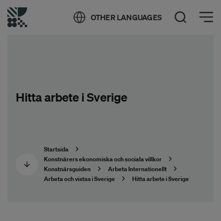
Öppna meny
OTHER LANGUAGES
Öppna sök
Hitta arbete i Sverige
Startsida
Konstnärers ekonomiska och sociala villkor
Konstnärsguiden
Arbeta Internationellt
Arbeta och vistas i Sverige
Hitta arbete i Sverige