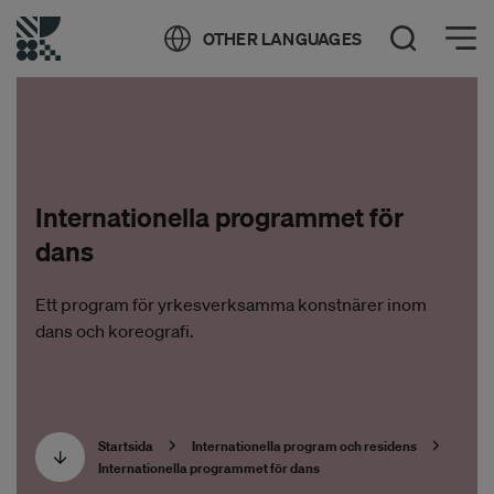
Öppna meny
OTHER LANGUAGES
Öppna sök
Internationella programmet för
dans
Ett program för yrkesverksamma konstnärer inom
dans och koreografi.
Startsida
Internationella program och residens
Internationella programmet för dans