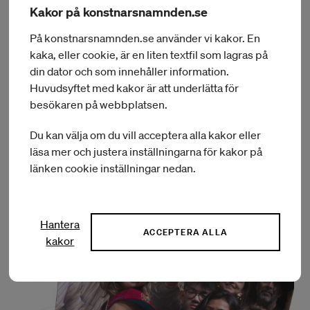
Kakor på konstnarsnamnden.se
På konstnarsnamnden.se använder vi kakor. En
kaka, eller cookie, är en liten textfil som lagras på
din dator och som innehåller information.
Huvudsyftet med kakor är att underlätta för
besökaren på webbplatsen.
Foto: David You
Du kan välja om du vill acceptera alla kakor eller
26 MAJ 2026
läsa mer och justera inställningarna för kakor på
Välkommen ny dansstipendiat Scilla
länken cookie inställningar nedan.
Rajalin
LÄS MER
Hantera
ACCEPTERA ALLA
kakor