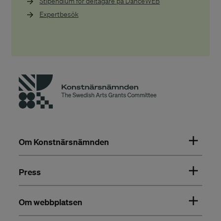
Stipendium för deltagare på DanceWEB
Expertbesök
Om Konstnärsnämnden
Press
Om webbplatsen