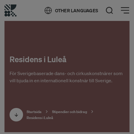
Öppna meny
OTHER LANGUAGES
Öppna sök
Residens i Luleå
För Sverigebaserade dans- och cirkuskonstnärer som
vill bjuda in en internationell konstnär till Sverige.
Startsida
Stipendier och bidrag
Residens i Luleå