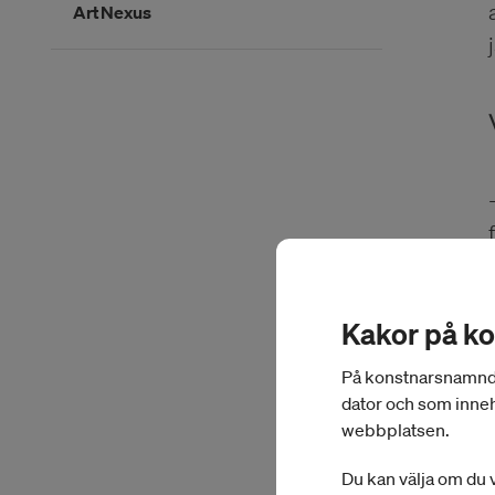
ArtNexus
Slutet på menyn
Kakor på k
På konstnarsnamnden.
dator och som inneh
webbplatsen.
Du kan välja om du v