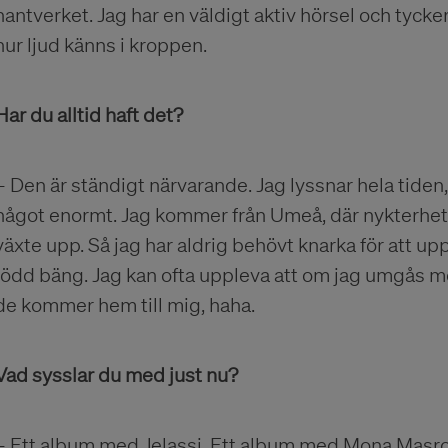
hantverket. Jag har en väldigt aktiv hörsel och tycker
hur ljud känns i kroppen.
Har du alltid haft det?
– Den är ständigt närvarande. Jag lyssnar hela tiden, 
något enormt. Jag kommer från Umeå, där nykterhet 
växte upp. Så jag har aldrig behövt knarka för att up
född bäng. Jag kan ofta uppleva att om jag umgås me
de kommer hem till mig, haha.
Vad sysslar du med just nu?
­– Ett album med Jelassi. Ett album med Mona Masro