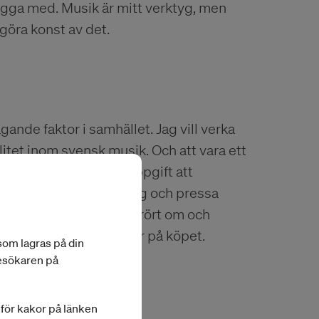
ygga med. Musik är mitt verktyg, men
göra konst av det.
ande faktor i samhället. Jag vill verka
litet inom svensk musik. Och att vara ett
om producent är min uppgift att
om är villiga att hänge sig och pressa
 Adam Tensta. Alla har rört om och
aga listettor. De kommer på köpet.
 som lagras på din
besökaren på
a för kakor på länken