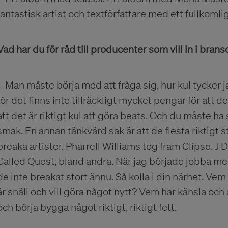
fantastisk artist och textförfattare med ett fullkomli
Vad har du för råd till producenter som vill in i bran
– Man måste börja med att fråga sig, hur kul tycker ja
för det finns inte tillräckligt mycket pengar för att d
att det är riktigt kul att göra beats. Och du måste ha
smak. En annan tänkvärd sak är att de flesta riktigt s
breaka artister. Pharrell Williams tog fram Clipse. J
Called Quest, bland andra. När jag började jobba m
de inte breakat stort ännu. Så kolla i din närhet. Ve
är snäll och vill göra något nytt? Vem har känsla o
och börja bygga något riktigt, riktigt fett.