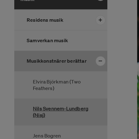
Residens musik
Samverkan musik
Musikkonstnärer berättar
Elvira Björkman (Two
Feathers)
Nils Svennem-Lundberg
(Nisj)
Jens Bogren