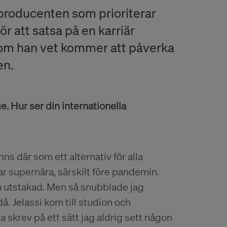
producenten som prioriterar
för att satsa på en karriär
 som han vet kommer att påverka
en.
. Hur ser din internationella
nns där som ett alternativ för alla
var supernära, särskilt före pandemin.
lan utstakad. Men så snubblade jag
å. Jelassi kom till studion och
a skrev på ett sätt jag aldrig sett någon