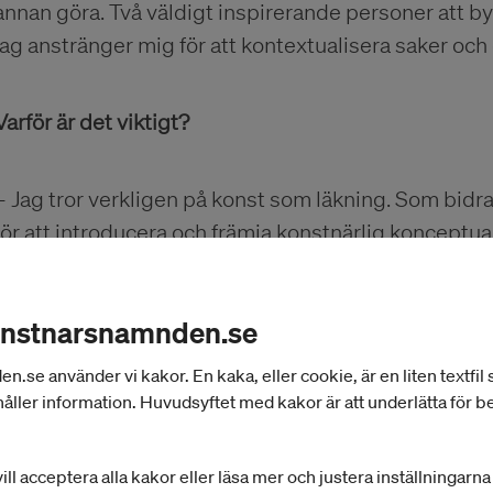
annan göra. Två väldigt inspirerande personer att b
jag anstränger mig för att kontextualisera saker och 
Varför är det viktigt?
– Jag tror verkligen på konst som läkning. Som bidrag
för att introducera och främja konstnärlig konceptua
redskap för att ge marginaliserade grupper plats. S
tillgängliggöra mig för folk som kan bidra till det. S
onstnarsnamnden.se
gränserna. Som Silvana Imam eller Erik Lundin. Eller
betytt jättemycket för folk. Det betyder mer än att j
se använder vi kakor. En kaka, eller cookie, är en liten textfil
åller information. Huvudsyftet med kakor är att underlätta för 
Vad hade du tänkt göra om du kom iväg till USA?
ill acceptera alla kakor eller läsa mer och justera inställningarn