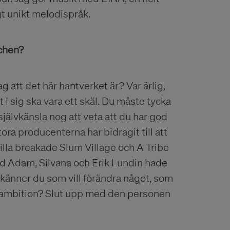
gt unikt melodispråk.
schen?
g att det här hantverket är? Var ärlig,
et i sig ska vara ett skäl. Du måste tycka
 självkänsla nog att veta att du har god
tora producenterna har bidragit till att
 Dilla breakade Slum Village och A Tribe
ed Adam, Silvana och Erik Lundin hade
m känner du som vill förändra något, som
ch ambition? Slut upp med den personen