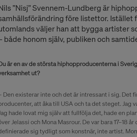
Nils ”Nisj” Svennem-Lundberg är hiphop
samhällsförändring före listettor. Istället 
utomlands väljer han att bygga artister
– både honom själv, publiken och samtid
Du är en av de största hiphopproducenterna i Sverige
verksamhet ut?
– Den existerar inte och det är intressant i sig. Det fi
producenter, att åka till USA och ta det steget. Jag 
Jag hade lovat mig själv att fullfölja det, hade en p
över Jelassi och Mona Masrour. De var bara 17–18 år d
definierade sig tydligt som konstnär, inte artist. Mon