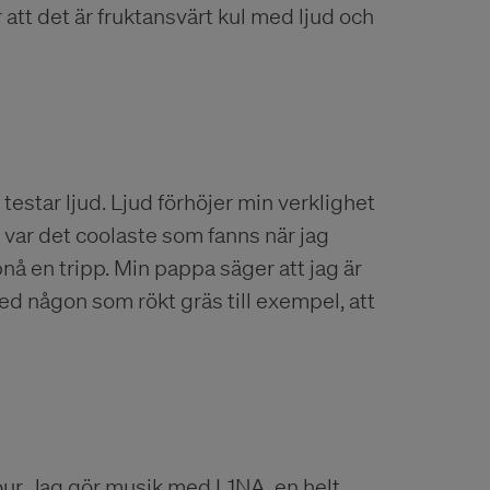
 att det är fruktansvärt kul med ljud och
testar ljud. Ljud förhöjer min verklighet
var det coolaste som fanns när jag
pnå en tripp. Min pappa säger att jag är
d någon som rökt gräs till exempel, att
ur. Jag gör musik med L1NA, en helt