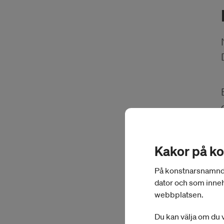
Kakor på k
På konstnarsnamnden.
dator och som inneh
webbplatsen.
Du kan välja om du v