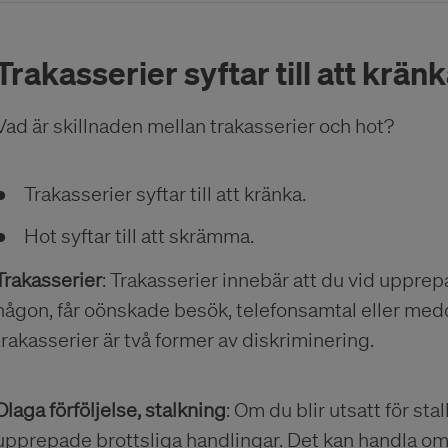
Trakasserier syftar till att krän
Vad är skillnaden mellan trakasserier och hot?
Trakasserier syftar till att kränka.
Hot syftar till att skrämma.
Trakasserier
: Trakasserier innebär att du vid upprepad
någon, får oönskade besök, telefonsamtal eller med
trakasserier är två former av diskriminering.
Olaga förföljelse, stalkning
: Om du blir utsatt för sta
upprepade brottsliga handlingar. Det kan handla om at