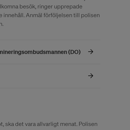
välkomna besök, ringer upprepade
innehåll. Anmäl förföljelsen till polisen
n.
(Öppnas i ett nytt f
krimineringsombudsmannen (DO)
tt nytt fönster)
hot, ska det vara allvarligt menat. Polisen