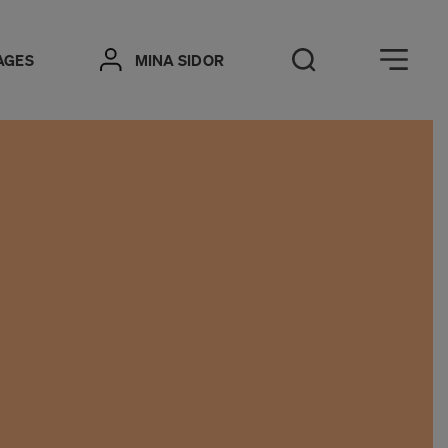
Öppna meny
AGES
MINA SIDOR
Öppna sök