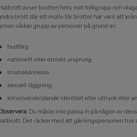
Hatbrott avser brotten hets mot folkgrupp och olaga
andra brott där ett motiv för brottet har varit att kr
annan sådan grupp av personer på grund av:
hudfärg
nationellt eller etniskt ursprung
trosbekännelse
sexuell läggning
könsöverskridande identitet eller uttryck eller 
Observera
: Du måste inte passa in på någon av dessa 
hatbrott. Det räcker med att gärningspersonen tror