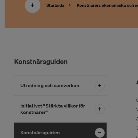
Startsida
Konstnärers ekonomiska och soc
Konstnärsguiden
Hoppa
Utredning och samverkan
över
menyn
Initiativet ”Stärkta villkor för
konstnärer”
Konstnärsguiden