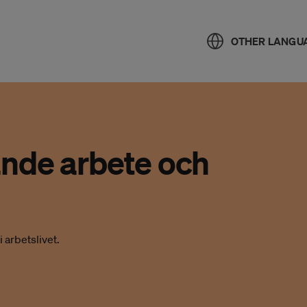
OTHER LANGU
ande arbete och
 arbetslivet.