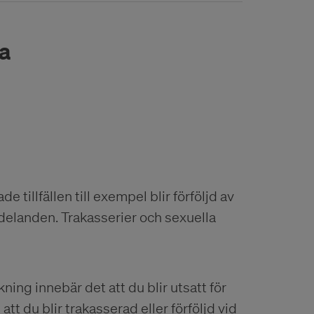
ka
e tillfällen till exempel blir förföljd av
delanden. Trakasserier och sexuella
lkning innebär det att du blir utsatt för
t du blir trakasserad eller förföljd vid