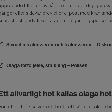
upprepade tillfällen av någon som hotar dig, gör o
gånger eller skickar brev eller e-post med kränkande 
snarast och undvik kontakter med gärningspersone
Sexuella trakasserier och trakasserier – Dis
(Öppnas i e
Olaga förföljelse, stalkning – Polisen
Ett allvarligt hot kallas olaga hot
För att ett hot ska vara ett brott, ett så kallat olaga 