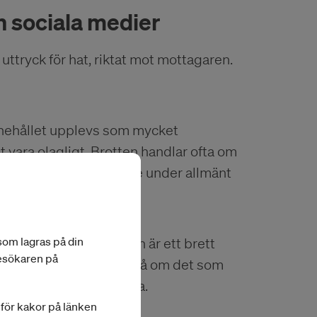
h sociala medier
ttryck för hat, riktat mot mottagaren.
innehållet upplevs som mycket
t vara olagligt. Brotten handlar ofta om
örtal faller normalt inte under allmänt
åtal).
 som lagras på din
bbar inte bara unga utan är ett brett
besökaren på
r även om du är osäker på om det som
re för polisen att utreda.
a för kakor på länken