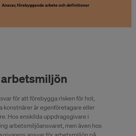
Ansvar, förebyggande arbete och definitioner
 arbetsmiljön
var för att förebygga risken för hot,
sta konstnärer är egenföretagare eller
re. Hos enskilda uppdragsgivare i
 kring arbetsmiljöansvaret, men även hos
sgivarens ansvar för arbetsmiljön på