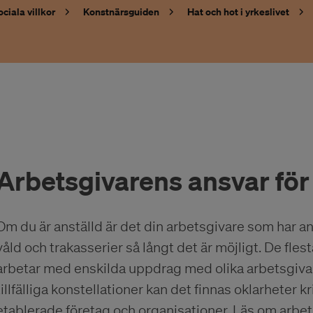
iala villkor
Konstnärsguiden
Hat och hot i yrkeslivet
Arbetsgivarens ansvar för
Om du är anställd är det din arbetsgivare som har ans
våld och trakasserier så långt det är möjligt. De fle
arbetar med enskilda uppdrag med olika arbetsgiva
tillfälliga konstellationer kan det finnas oklarheter
etablerade företag och organisationer. Läs om arbet