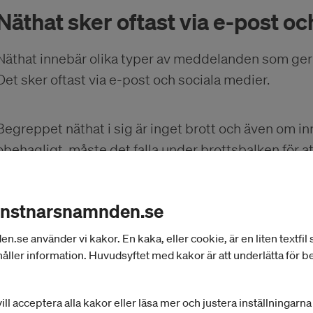
Näthat sker oftast via e-post oc
Näthat innebär olika typer av meddelanden som ger u
Det sker oftast via e-post och sociala medier.
Begreppet näthat i sig är inget brott och även om 
obehagligt, måste det falla under brottsbalken för at
olaga hot, ofredande, hets mot folkgrupp och förtal (f
åtal, vilket innebär att målsägaren själv måste väcka 
onstnarsnamnden.se
se använder vi kakor. En kaka, eller cookie, är en liten textfil
Anmäl till polisen
: Hot och trakasserier på nätet dra
åller information. Huvudsyftet med kakor är att underlätta för 
samhällsproblem. Det är viktigt att du polisanmäle
hänt är ett brott. Och gör det snabbt – då är det lätta
ill acceptera alla kakor eller läsa mer och justera inställningarn