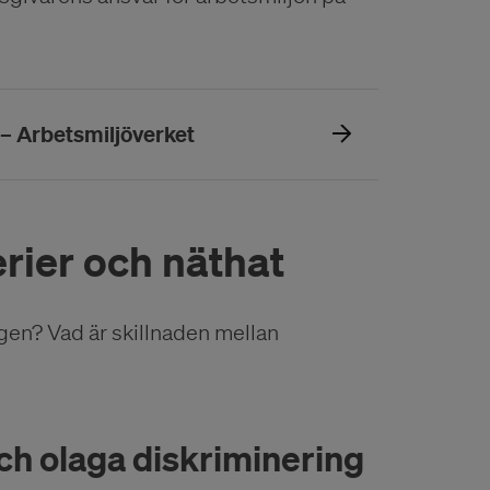
(Öppnas i ett nytt fönster)
 – Arbetsmiljöverket
erier och näthat
agen? Vad är skillnaden mellan
ch olaga diskriminering