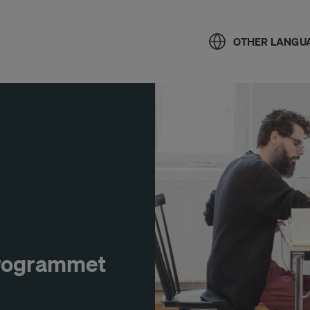
OTHER LANGU
 programmet