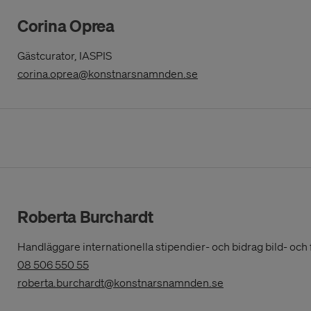
från IASPIS verksamhet.
Corina Oprea
Gästcurator, IASPIS
(Opens in a New Wind
corina.oprea@konstnarsnamnden.se
Roberta Burchardt
Handläggare internationella stipendier- och bidrag bild- och
(Opens
08 506 550 55
in
(Opens in a New 
roberta.burchardt@konstnarsnamnden.se
a