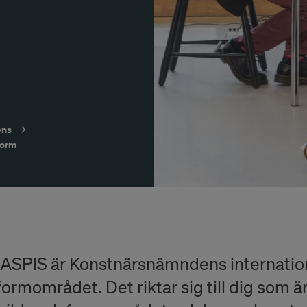
ens
form
IASPIS är Konstnärsnämndens internation
formområdet. Det riktar sig till dig som