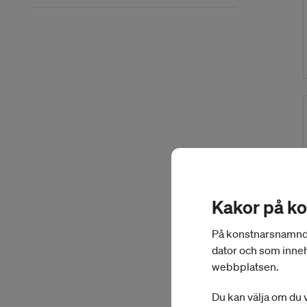
Slutet på menyn
Kakor på k
På konstnarsnamnden.
dator och som inneh
webbplatsen.
Du kan välja om du v