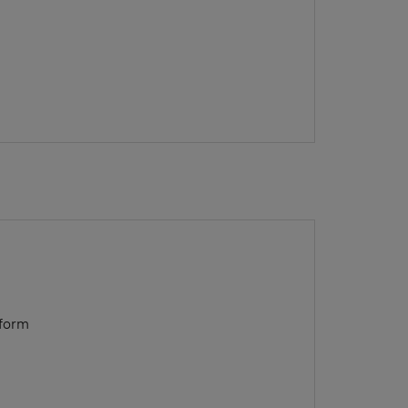
ow)
 form
Window)