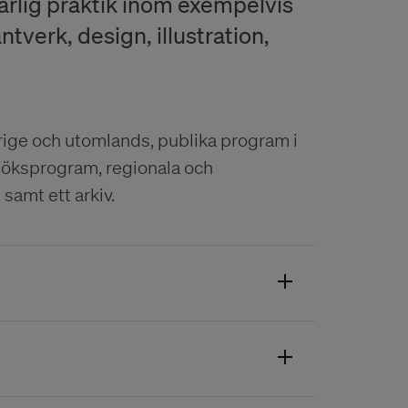
ärlig praktik inom exempelvis
ntverk, design, illustration,
ige och utomlands, publika program i
esöksprogram, regionala och
amt ett arkiv.
 utveckla och fördjupa internationella
marknader och på så sätt bidra till
heter.