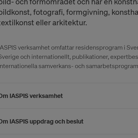
bild- och formområdet och har en konstn
bildkonst, fotografi, formgivning, konstha
textilkonst eller arkitektur.
IASPIS verksamhet omfattar residensprogram i Sver
Sverige och internationellt, publikationer, expertb
internationella samverkans- och samarbetsprogram s
Om IASPIS verksamhet
Programmet syftar till att på olika sätt bidra till att
Om IASPIS uppdrag och beslut
kontakter mellan utövare, organisationer, publik och 
konstnärlig utveckling och förbättrade arbetsmöjlig