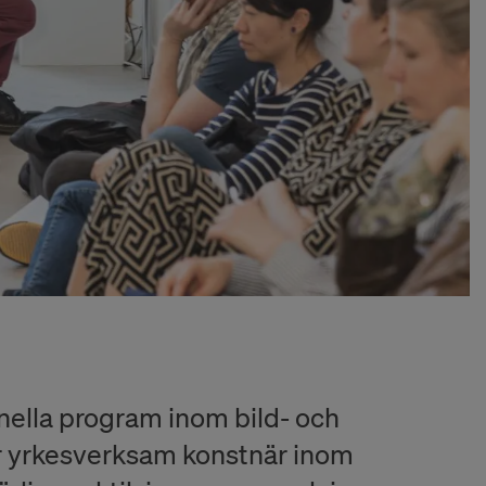
Jean Baptiste Béranger
ella program inom bild- och
 är yrkesverksam konstnär inom