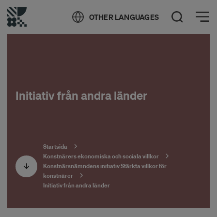
Öppna meny
OTHER LANGUAGES
Öppna sök
Initiativ från andra länder
Startsida
Konstnärers ekonomiska och sociala villkor
Konstnärsnämndens initiativ Stärkta villkor för
konstnärer
Initiativ från andra länder