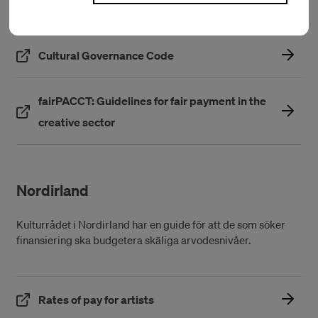
(Öppnas i ett nytt fönster)
Fair Practice Code
(Öppnas i ett nytt fönster)
Cultural Governance Code
fairPACCT: Guidelines for fair payment in the
(Öppnas i ett nytt fönster)
creative sector
Nordirland
Kulturrådet i Nordirland har en guide för att de som söker
finansiering ska budgetera skäliga arvodesnivåer.
(Öppnas i ett nytt fönster)
Rates of pay for artists