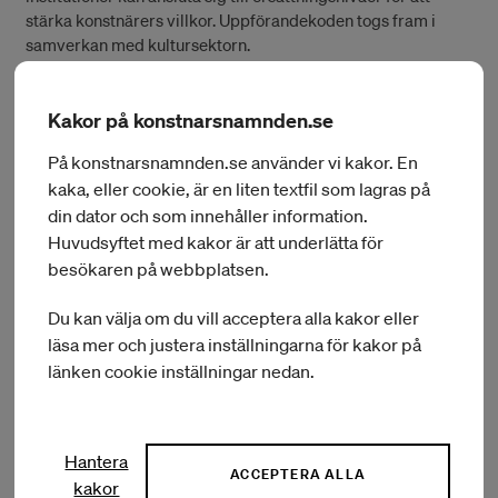
stärka konstnärers villkor. Uppförandekoden togs fram i
samverkan med kultursektorn.
Kakor på konstnarsnamnden.se
(Öppnas i ett nytt fönster)
Charter of Ethics
På konstnarsnamnden.se använder vi kakor. En
kaka, eller cookie, är en liten textfil som lagras på
din dator och som innehåller information.
Nederländerna
Huvudsyftet med kakor är att underlätta för
besökaren på webbplatsen.
I Nederländerna har konstnärs- och kulturorganisationer
Du kan välja om du vill acceptera alla kakor eller
utvecklat en ”Fair Practice Code” med principer och en
läsa mer och justera inställningarna för kakor på
metod hur konstnärer och offentliga aktörer kan stärka
länken cookie inställningar nedan.
konstnärers villkor. Det nederländska kulturministeriet har
beslutat att det är ett krav att följa principerna för att
beviljas stöd från dem.
Hantera
ACCEPTERA ALLA
kakor