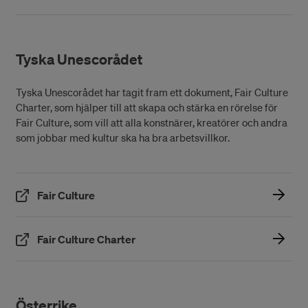
Tyska Unescorådet
Tyska Unescorådet har tagit fram ett dokument, Fair Culture
Charter, som hjälper till att skapa och stärka en rörelse för
Fair Culture, som vill att alla konstnärer, kreatörer och andra
som jobbar med kultur ska ha bra arbetsvillkor.
(Öppnas i ett nytt fönster)
Fair Culture
(Öppnas i ett nytt fönster)
Fair Culture Charter
Österrike