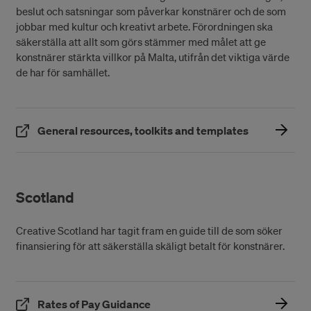
beslut och satsningar som påverkar konstnärer och de som
jobbar med kultur och kreativt arbete. Förordningen ska
säkerställa att allt som görs stämmer med målet att ge
konstnärer stärkta villkor på Malta, utifrån det viktiga värde
de har för samhället.
(Öppnas i ett
General resources, toolkits and templates
Scotland
Creative Scotland har tagit fram en guide till de som söker
finansiering för att säkerställa skäligt betalt för konstnärer.
(Öppnas i ett nytt fönster)
Rates of Pay Guidance