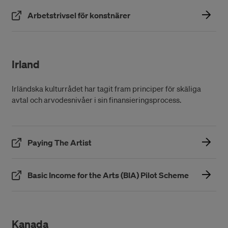
(Öppnas i ett nytt fönster)
Arbetstrivsel för konstnärer
Irland
Irländska kulturrådet har tagit fram principer för skäliga
avtal och arvodesnivåer i sin finansieringsprocess.
(Öppnas i ett nytt fönster)
Paying The Artist
(Öppnas i e
Basic Income for the Arts (BIA) Pilot Scheme
Kanada