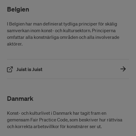
Belgien
I Belgien har man definierat tydliga principer för skälig
samverkan inom konst- och kultursektorn. Principerna
omfattar alla konstnärliga områden och alla involverade
aktörer.
(Öppnas i ett nytt fönster)
Juist is Juist
Danmark
Konst- och kulturlivet i Danmark har tagit fram en
gemensam Fair Practice Code, som beskriver hur rättvisa
och korrekta arbetsvillkor för konstnärer ser ut.