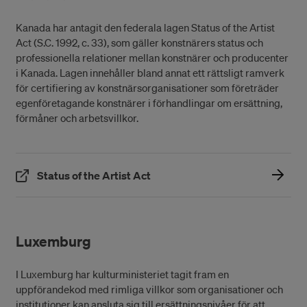
Kanada har antagit den federala lagen Status of the Artist
Act (S.C. 1992, c. 33), som gäller konstnärers status och
professionella relationer mellan konstnärer och producenter
i Kanada. Lagen innehåller bland annat ett rättsligt ramverk
för certifiering av konstnärsorganisationer som företräder
egenföretagande konstnärer i förhandlingar om ersättning,
förmåner och arbetsvillkor.
(Öppnas i ett nytt fönster)
Status of the Artist Act
Luxemburg
I Luxemburg har kulturministeriet tagit fram en
uppförandekod med rimliga villkor som organisationer och
institutioner kan ansluta sig till ersättningsnivåer för att