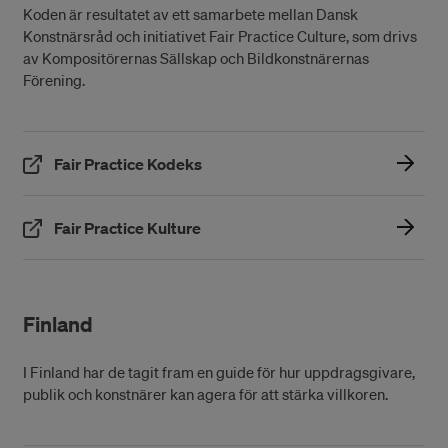
Koden är resultatet av ett samarbete mellan Dansk
Konstnärsråd och initiativet Fair Practice Culture, som drivs
av Kompositörernas Sällskap och Bildkonstnärernas
Förening.
(Öppnas i ett nytt fönster)
Fair Practice Kodeks
(Öppnas i ett nytt fönster)
Fair Practice Kulture
Finland
I Finland har de tagit fram en guide för hur uppdragsgivare,
publik och konstnärer kan agera för att stärka villkoren.