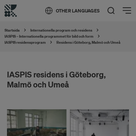
Öppna meny
OTHER LANGUAGES
Öppna sök
Startsida
Internationella program och residens
IASPIS – Internationella programmet för bild och form
IASPIS residensprogram
Residens i Göteborg, Malmö och Umeå
IASPIS residens i Göteborg,
Malmö och Umeå