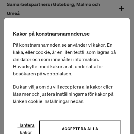
Samarbetspartners i Göteborg, Malmö och
Umeå
I Göteborg organiseras residensen tillsammans med Galleri
Box, Röhsska museet, Galleri 54, Konstepidemin, Röda Sten
Nuvarande residensstipendiater
Kakor på konstnarsnamnden.se
Konsthall, HDK-Valand, Göteborgs Konsthall, Göteborgs
På konstnarsnamnden.se använder vi kakor. En
konstmuseum och Four Gallery.
Tidigare residensstipendiater
kaka, eller cookie, är en liten textfil som lagras på
din dator och som innehåller information.
I Malmö organiseras residensen tillsammans med Malmö
högskola K3, Inter Arts Center, Moderna Museet Malmö,
Huvudsyftet med kakor är att underlätta för
Malmö Konstmuseum, Malmö Konsthall, Signal, Center för
besökaren på webbplatsen.
samtidskonst, Form Design Center, Konsthögskolan i Malmö,
För frågor om
Lunds konsthall och Lilith Performance Studio.
Du kan välja om du vill acceptera alla kakor eller
residensprogrammen i
läsa mer och justera inställningarna för kakor på
I Umeå organiseras residensen i samarbete med Umeå
länken cookie inställningar nedan.
Göteborg, Malmö och Umeå
Kommun, Umeå konsthögskola, Bildmuseet Umeå, Vita
Kuben, Museum Anna Nordlander och Verkligheten.
kontakta
Hantera
ACCEPTERA ALLA
kakor