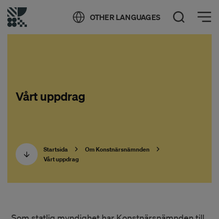
Öppna meny
OTHER LANGUAGES
Öppna sök
Vårt uppdrag
Startsida
Om Konstnärsnämnden
Vårt uppdrag
Som statlig myndighet har Konstnärsnämnden till