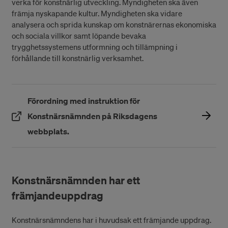
verka för konstnärlig utveckling. Myndigheten ska även
främja nyskapande kultur. Myndigheten ska vidare
analysera och sprida kunskap om konstnärernas ekonomiska
och sociala villkor samt löpande bevaka
trygghetssystemens utformning och tillämpning i
förhållande till konstnärlig verksamhet.
Förordning med instruktion för
Konstnärsnämnden på Riksdagens
(Öppnas i ett nytt fönster)
webbplats.
Konstnärsnämnden har ett
främjandeuppdrag
Konstnärsnämndens har i huvudsak ett främjande uppdrag.