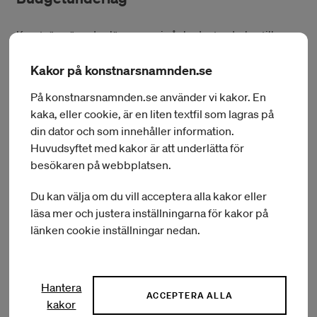
Konstnärsnämnden lämnar varje år budgetunderlag till
regeringen. Budgetunderlaget innehåller myndighetens
begäran om finansiering av verksamheten de tre närmast
Kakor på konstnarsnamnden.se
följande budgetåren.
På konstnarsnamnden.se använder vi kakor. En
kaka, eller cookie, är en liten textfil som lagras på
din dator och som innehåller information.
Konstnärsnämndens budgetunderlag (öppnas i
Huvudsyftet med kakor är att underlätta för
ett nytt fönster)
besökaren på webbplatsen.
Du kan välja om du vill acceptera alla kakor eller
läsa mer och justera inställningarna för kakor på
Kulturpolitiska propositioner och
länken cookie inställningar nedan.
skrivelser
Hantera
Regeringens skrivelse
Politik för konstnärers villkor
ACCEPTERA ALLA
lämnades till riksdagen den 23 mars 2021. I skrivelsen
kakor