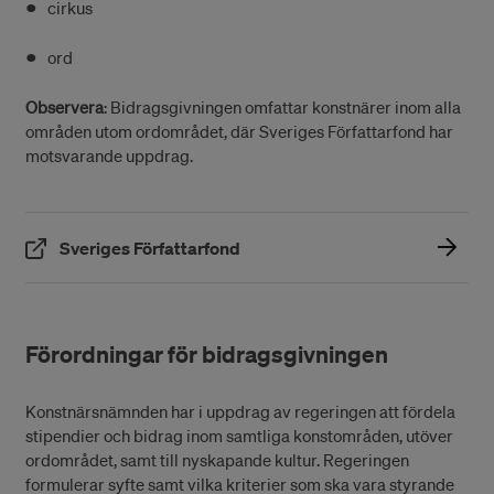
cirkus
ord
Observera
: Bidragsgivningen omfattar konstnärer inom alla
områden utom ordområdet, där Sveriges Författarfond har
motsvarande uppdrag.
(Öppnas i ett nytt fönster)
Sveriges Författarfond
Förordningar för bidragsgivningen
Konstnärsnämnden har i uppdrag av regeringen att fördela
stipendier och bidrag inom samtliga konstområden, utöver
ordområdet, samt till nyskapande kultur. Regeringen
formulerar syfte samt vilka kriterier som ska vara styrande