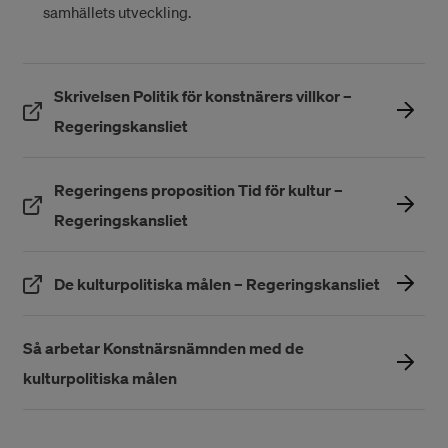
samhällets utveckling.
Skrivelsen Politik för konstnärers villkor –
(Öppnas i ett nytt fönster)
Regeringskansliet
Regeringens proposition Tid för kultur –
(Öppnas i ett nytt fönster)
Regeringskansliet
(Öppnas i 
De kulturpolitiska målen – Regeringskansliet
Så arbetar Konstnärsnämnden med de
kulturpolitiska målen