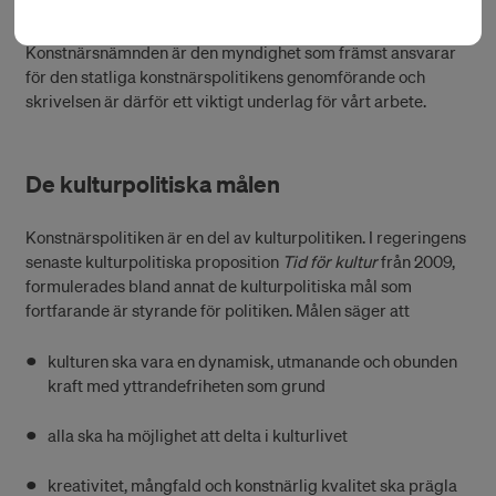
förklarar regeringen inriktningen för politiken samt vad som
görs och bör göras för att stärka konstnärers villkor.
Konstnärsnämnden är den myndighet som främst ansvarar
för den statliga konstnärspolitikens genomförande och
skrivelsen är därför ett viktigt underlag för vårt arbete.
De kulturpolitiska målen
Konstnärspolitiken är en del av kulturpolitiken. I regeringens
senaste kulturpolitiska proposition
Tid för kultur
från 2009,
formulerades bland annat de kulturpolitiska mål som
fortfarande är styrande för politiken. Målen säger att
kulturen ska vara en dynamisk, utmanande och obunden
kraft med yttrandefriheten som grund
alla ska ha möjlighet att delta i kulturlivet
kreativitet, mångfald och konstnärlig kvalitet ska prägla