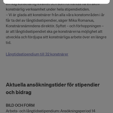
en hög konstnärlig kvalitet och som förväntas ha en aktiv
konstnärlig verksamhet under hela stipendietiden.
– Vi är glada att konstnärer från alla våra konstområden i år
får ta del av långtidsstipendier, säger Mika Romanus,
Konstnärsnämndens direktör. Syftet – och förhoppningen –
är att långtidsstipendiet ska ge konstnärerna möjlighet att
utveckla och fördjupa sitt konstnärliga arbete över en längre
tid.
Långtidsstipendium till 32 konstnärer
Aktuella ansökningstider för stipendier
och bidrag
BILD OCH FORM
Arbets- och långtidsstipendium: Ansökningsperiod 14