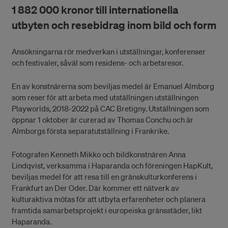
1 882 000 kronor till internationella
utbyten och resebidrag inom bild och form
Ansökningarna rör medverkan i utställningar, konferenser
och festivaler, såväl som residens- och arbetsresor.
En av konstnärerna som beviljas medel är Emanuel Almborg
som reser för att arbeta med utställningen utställningen
Playworlds, 2018-2022 på CAC Bretigny. Utställningen som
öppnar 1 oktober är curerad av Thomas Conchu och är
Almborgs första separatutställning i Frankrike.
Fotografen Kenneth Mikko och bildkonstnären Anna
Lindqvist, verksamma i Haparanda och föreningen HapKult,
beviljas medel för att resa till en gränskulturkonferens i
Frankfurt an Der Oder. Där kommer ett nätverk av
kulturaktiva mötas för att utbyta erfarenheter och planera
framtida samarbetsprojekt i europeiska gränsstäder, likt
Haparanda.