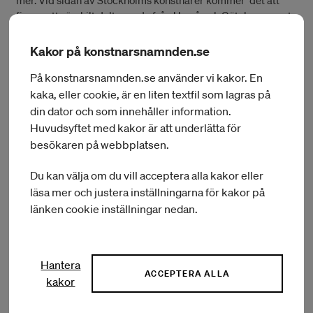
finnas ett särskilt deltagande från Umeå och Göteborg samt
Internationella dansprogrammet.
Kakor på konstnarsnamnden.se
Datum: 11 oktober 2022
På konstnarsnamnden.se använder vi kakor. En
kaka, eller cookie, är en liten textfil som lagras på
Tid: 13:00–21:00
din dator och som innehåller information.
Läs mer om programmet (på engelska)
Huvudsyftet med kakor är att underlätta för
besökaren på webbplatsen.
Du kan välja om du vill acceptera alla kakor eller
läsa mer och justera inställningarna för kakor på
32 konstnärer inom områdena bild och
länken cookie inställningar nedan.
form, musik, teater, film, dans och cirkus
tilldelas Konstnärsnämndens 10-åriga
Hantera
långtidsstipendium
ACCEPTERA ALLA
kakor
Stipendiet tilldelas konstnärer som under lång tid har visat