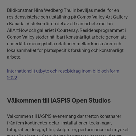
Bildkonstnär Nina Wedberg Thulin beviljas medel för en
residensvistelse och utställning på Comox Valley Art Gallery
i Kanada. Vistelsen är en del av ett samarbete mellan
AllArtNow och galleriet i Courtenay. Residensprogrammet i
Comox Valley stöder hållbart konstnärligt arbete genom att
underlätta meningsfulla relationer mellan konstnärer och
lokalsamhället för platsspecifik forskning och konstnärligt
arbete.
Internationellt utbyte och resebidrag inom bild och form
2022
Välkommen till IASPIS Open Studios
Välkommen till IASPIS evenemang där tretton konstnärer
från fem kontinenter delar installationer, teckningar,
fotografier, design, film, skulpturer, performance och mycket
mer. Vid sidan av Stockholms konstnärer kommer det att