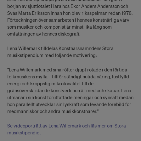
början av sjuttiotalet i lära hos Ekor Anders Andersson och
Sväs Märta Eriksson innan hon blev riksspelman redan 1978.
Förteckningen över samarbeten i hennes konstnärliga värv
som musiker och komponist är minst lika lång som
omfattningen av hennes diskografi.
Lena Willemark tilldelas Konstnärsnämndens Stora
musikstipendium med följande motivering:
”Lena Willemark med sina rötter djupt rotade i den förtida
folkmusikens mylla – tillför ständigt nutida näring, lustfylld
energi och kroppslig mikrotonalitet till de
gränsöverskridande konstverk hon är med och skapar. Lena
utmanar i sin konst förutfattade meningar och synsätt medan
hon parallellt utvecklar sin lyskraft som levande förebild för
medmänniskor och andra musikkonstnärer.”
Se videoporträtt av Lena Willemark och läs mer om Stora
musikstipendiet