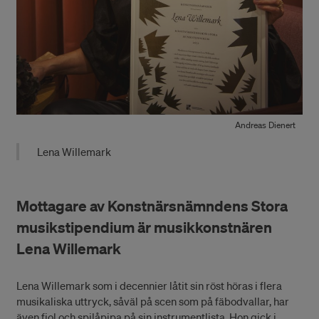
Andreas Dienert
Lena Willemark
Mottagare av Konstnärsnämndens Stora
musikstipendium är musikkonstnären
Lena Willemark
Lena Willemark som i decennier låtit sin röst höras i flera
musikaliska uttryck, såväl på scen som på fäbodvallar, har
även fiol och spilåpipa på sin instrumentlista. Hon gick i