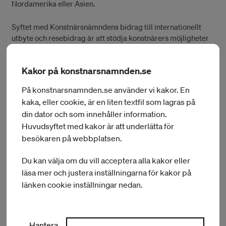
Nordamerika eller Asien.
Syftet med Konstnärsnämndens bidrag till internationellt
utbyte och resebidrag är att stödja konstnärers möjligheter
att skapa, utveckla och fördjupa kontakter i utlandet.
Bidragen avser att stödja konstnärer som är inbjudna till
Kakor på konstnarsnamnden.se
utlandet för ett publikt framträdande eller samarbete, för
egeninitierade arbets- eller studievistelser i utlandet där
På konstnarsnamnden.se använder vi kakor. En
inbjudan saknas samt för konstnärers internationella
kaka, eller cookie, är en liten textfil som lagras på
samarbeten i Sverige.
din dator och som innehåller information.
Huvudsyftet med kakor är att underlätta för
Bidrag till internationella utbyten och resor kan sökas
besökaren på webbplatsen.
löpande och beslutas fyra gånger per år. Nästa deadline för
att ansöka är 27 oktober med beslut i december.
Du kan välja om du vill acceptera alla kakor eller
läsa mer och justera inställningarna för kakor på
Här presenteras de som beviljats internationellt utbyte eller
resebidrag
länken cookie inställningar nedan.
Länk till lista
Kontakt: Monica Christensen Luotsinen
Hantera