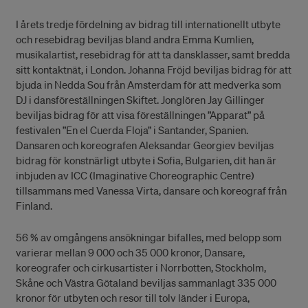
I årets tredje fördelning av bidrag till internationellt utbyte
och resebidrag beviljas bland andra Emma Kumlien,
musikalartist, resebidrag för att ta dansklasser, samt bredda
sitt kontaktnät, i London. Johanna Fröjd beviljas bidrag för att
bjuda in Nedda Sou från Amsterdam för att medverka som
DJ i dansföreställningen Skiftet. Jonglören Jay Gillinger
beviljas bidrag för att visa föreställningen ”Apparat” på
festivalen ”En el Cuerda Floja” i Santander, Spanien.
Dansaren och koreografen Aleksandar Georgiev beviljas
bidrag för konstnärligt utbyte i Sofia, Bulgarien, dit han är
inbjuden av ICC (Imaginative Choreographic Centre)
tillsammans med Vanessa Virta, dansare och koreograf från
Finland.
56 % av omgångens ansökningar bifalles, med belopp som
varierar mellan 9 000 och 35 000 kronor, Dansare,
koreografer och cirkusartister i Norrbotten, Stockholm,
Skåne och Västra Götaland beviljas sammanlagt 335 000
kronor för utbyten och resor till tolv länder i Europa,