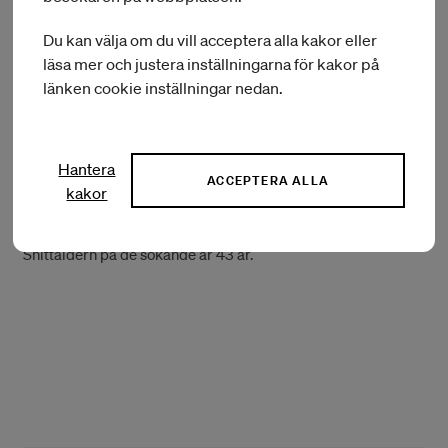
– De sökande är verksamma inom alla konstområden men
verksamma inom musik utgör drygt hälften av
Du kan välja om du vill acceptera alla kakor eller
ansökningarna.
läsa mer och justera inställningarna för kakor på
länken cookie inställningar nedan.
– Män har sökt i något högre utsträckning än kvinnor. En
förklaring är att sökande från musikområdet är i majoritet
och där är andelen män vanligtvis är högre än inom andra
konstområden. Män redovisar också ett högre intäktsbortfall
Hantera
ACCEPTERA ALLA
än kvinnor.
kakor
– Den yngsta sökande är 18 år och den äldsta är 82 år.
Snittåldern på de sökande är 43 år.