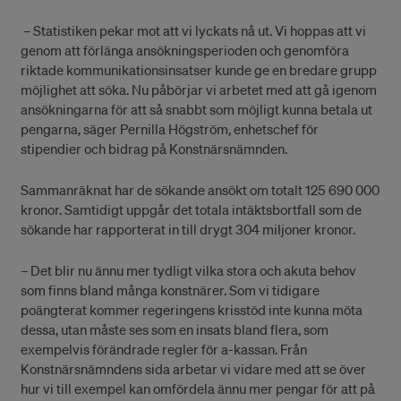
– Statistiken pekar mot att vi lyckats nå ut. Vi hoppas att vi
genom att förlänga ansökningsperioden och genomföra
riktade kommunikationsinsatser kunde ge en bredare grupp
möjlighet att söka. Nu påbörjar vi arbetet med att gå igenom
ansökningarna för att så snabbt som möjligt kunna betala ut
pengarna, säger Pernilla Högström, enhetschef för
stipendier och bidrag på Konstnärsnämnden.
Sammanräknat har de sökande ansökt om totalt 125 690 000
kronor. Samtidigt uppgår det totala intäktsbortfall som de
sökande har rapporterat in till drygt 304 miljoner kronor.
– Det blir nu ännu mer tydligt vilka stora och akuta behov
som finns bland många konstnärer. Som vi tidigare
poängterat kommer regeringens krisstöd inte kunna möta
dessa, utan måste ses som en insats bland flera, som
exempelvis förändrade regler för a-kassan. Från
Konstnärsnämndens sida arbetar vi vidare med att se över
hur vi till exempel kan omfördela ännu mer pengar för att på