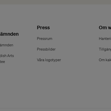
Press
Om w
nämnden
Pressrum
Hanteri
nämnden
Pressbilder
Tillgän
ish Arts
Våra logotyper
Om kak
tee