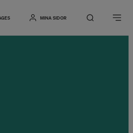
Öppna meny
AGES
MINA SIDOR
Öppna sök