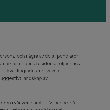
ersonal och några av de stipendiater
Konstnärsnämndens residensateljéer fick
mot kycklingindustrin, vävda
suggestivt landskap av
redden i vår verksamhet. Vi har också
rm av stipendier och bidrag till