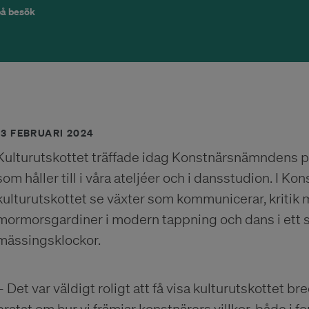
på besök
13 FEBRUARI 2024
Kulturutskottet träffade idag Konstnärsnämndens p
som håller till i våra ateljéer och i dansstudion. I 
kulturutskottet se växter som kommunicerar, kritik 
mormorsgardiner i modern tappning och dans i ett 
mässingsklockor.
– Det var väldigt roligt att få visa kulturutskottet b
pratat om hur vi främjar konstnärers villkor, både i fo