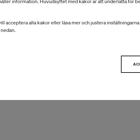
Konstnärsduon Lerin/Hystad
åller information. Huvudsyftet med kakor är att underlätta för 
ill acceptera alla kakor eller läsa mer och justera inställningarn
Formgivaren och vävkonstnären Mirjam Hemström
r nedan.
AC