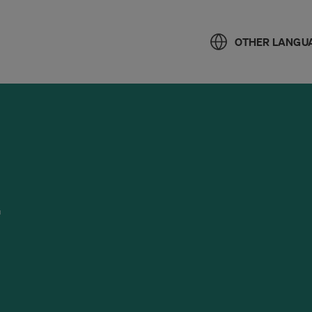
OTHER LANGU
å