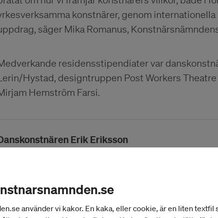
yrkesverksamma konstnärer, genom internationella 
uppdrag, säger Mika Romanus, Konstnärsnämndens 
Medverkande residensstipendiater var danskonstnä
Lerin/Hystad, designtruppen Post Workers Theatre
Mirjam Hemström Farsi.
Danskonstnären Erik Eriksson
Post Workers Theatre
onstnarsnamnden.se
se använder vi kakor. En kaka, eller cookie, är en liten textfil