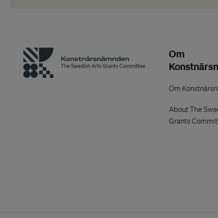
Om
Konstnärs
Om Konstnärs
About The Swed
Grants Commit