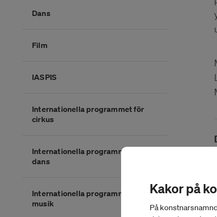
Dans
Film
IASPIS
Internationella programmet för
cirkus
Internationella programmet för
dans
Kakor på k
Internationella programmet för
musik
På konstnarsnamnden.