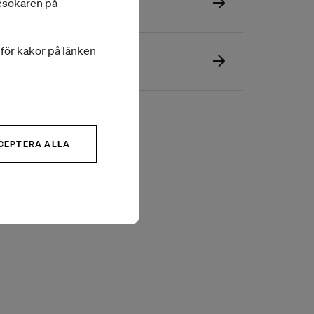
besökaren på
a för kakor på länken
 Farsi
CEPTERA ALLA