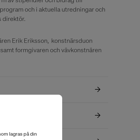
program och i aktuella utredningar och
direktör.
ren Erik Eriksson, konstnärsduon
 samt formgivaren och vävkonstnären
 som lagras på din