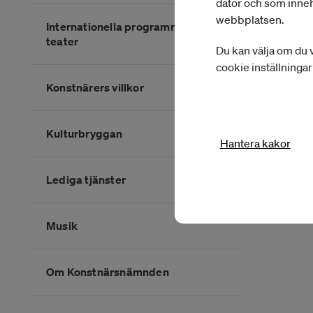
dator och som inneh
webbplatsen.
Internationella programmet för
teater
Du kan välja om du v
cookie inställninga
Konstnärers villkor
Kulturbryggan
Hantera kakor
Lediga tjänster
Musik
Om Konstnärsnämnden