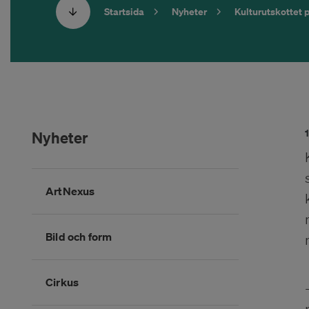
Startsida
Nyheter
Kulturutskottet 
Nyheter
Hoppa
ArtNexus
över
kategorimenyn
Bild och form
Cirkus