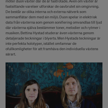
möter duon växter där de är fastrotade. Även om växter är
fastsittande varelser utforskar de oavbrutet sin omgivning.
De består av olika interna och externa nätverk som
sammanflätar dem med sin miljö. Duon spelar in elektrisk
data från växterna som genom sonifiering omvandlas till ljud
där växterna själva bestämmer toner, melodier och rytmer i
musiken. Bettina Hystad studerar även växterna genom
detaljerade teckningar i blyerts. Men Hystads teckningar är
inte perfekta holotyper, istället omfamnar de
ofullkomligheter för att framhäva den individuella växtens
särart.