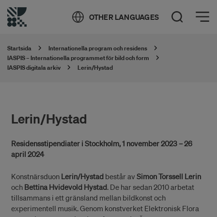
Öppna meny
OTHER LANGUAGES
Öppna sök
Startsida
Internationella program och residens
IASPIS – Internationella programmet för bild och form
IASPIS digitala arkiv
Lerin/Hystad
Lerin/Hystad
Residensstipendiater i Stockholm, 1 november 2023 – 26
april 2024
Konstnärsduon
Lerin/Hystad
består av
Simon Torssell Lerin
och
Bettina Hvidevold Hystad
. De har sedan 2010 arbetat
tillsammans i ett gränsland mellan bildkonst och
experimentell musik. Genom konstverket Elektronisk Flora