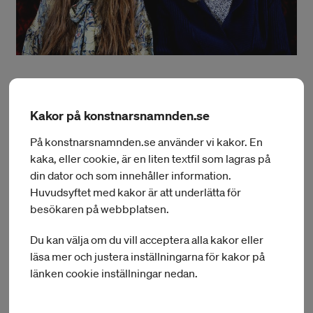
Bettina Hvidevold Hystad och Simon Torssell Lerin
Kakor på konstnarsnamnden.se
Under sin vistelse på IASPIS kommer Lerin/Hystad att
På konstnarsnamnden.se använder vi kakor. En
arbeta med att sammanställa konstverket
Elektronisk Flora
i
kaka, eller cookie, är en liten textfil som lagras på
en bok. Boken samlar duons möten med över hundra olika
din dator och som innehåller information.
växter. Utöver teckningar, musik, och egna texter består den
Huvudsyftet med kakor är att underlätta för
även av nya essäer av tio olika författare, filosofer,
konstvetare och biologer som med olika perspektiv närmar
besökaren på webbplatsen.
sig duons konstverk och ger nya ingångar till växternas
värld. Några av dessa författare inkluderar, Timothy Morton,
Du kan välja om du vill acceptera alla kakor eller
Giovanni Aloi och Michael Marder.
läsa mer och justera inställningarna för kakor på
länken cookie inställningar nedan.
Lerin/Hystad är båda utbildade vid Konstfack och Kungliga
Konsthögskolan i Stockholm samt på Konsthögskolan i