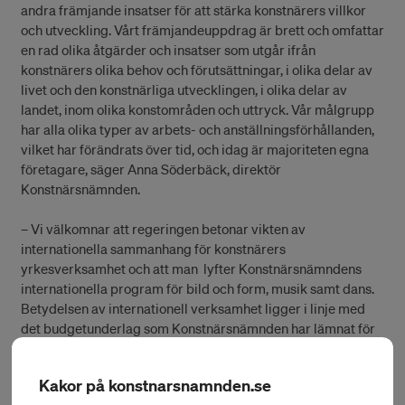
andra främjande insatser för att stärka konstnärers villkor
och utveckling. Vårt främjandeuppdrag är brett och omfattar
en rad olika åtgärder och insatser som utgår ifrån
konstnärers olika behov och förutsättningar, i olika delar av
livet och den konstnärliga utvecklingen, i olika delar av
landet, inom olika konstområden och uttryck. Vår målgrupp
har alla olika typer av arbets- och anställningsförhållanden,
vilket har förändrats över tid, och idag är majoriteten egna
företagare, säger Anna Söderbäck, direktör
Konstnärsnämnden.
– Vi välkomnar att regeringen betonar vikten av
internationella sammanhang för konstnärers
yrkesverksamhet och att man lyfter Konstnärsnämndens
internationella program för bild och form, musik samt dans.
Betydelsen av internationell verksamhet ligger i linje med
det budgetunderlag som Konstnärsnämnden har lämnat för
åren 2022-2024. Vi vill redan under nästa år inrätta
internationella program även inom teater, film och cirkus.
Kakor på konstnarsnamnden.se
Det här går alltså hand i hand med regeringens skrivelse