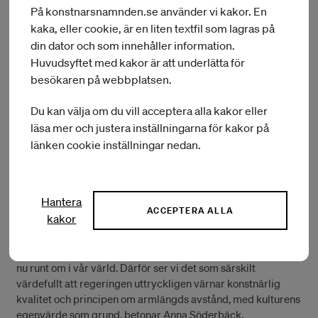
som särskilt lyfter dans och den samtida cirkusen, säger
På konstnarsnamnden.se använder vi kakor. En
Pernilla Högström avdelningschef, Avdelningen för
kaka, eller cookie, är en liten textfil som lagras på
stipendier och internationella program.
din dator och som innehåller information.
Huvudsyftet med kakor är att underlätta för
Betydelsefullt är att regeringen i skrivelsen framhåller både
besökaren på webbplatsen.
myndighetens analysuppdrag och uppdraget att sprida
kunskap om konstnärers verksamhet och villkor.
Du kan välja om du vill acceptera alla kakor eller
Konstnärsnämnden förväntas även i framtiden ha en central
roll som kunskapsmyndighet på området. Aktuell och
läsa mer och justera inställningarna för kakor på
relevant kunskap är inte minst viktig i tvärsektoriell
länken cookie inställningar nedan.
samverkan mellan olika politikområden. För att konstnärers
villkor ska bli rimliga, så behöver konst och kultur vara en
integrerad del av samhället och dess utveckling i stort.
Hantera
ACCEPTERA ALLA
kakor
– I en tid när samhället står inför nya och stora utmaningar, är
det lätt att mobilisera offentligt styrd kultur mot angelägna
politiska samhällsmål. I skrivelsen påpekas att så sker just
nu runt om i vår värld. Därför ser vi det som särskilt
värdefullt att regeringen uttryckligen värnar konstnärlig
kvalitet och principen om armlängds avstånd, med kulturens
egenvärde som grund, betonar Anna Söderbäck.