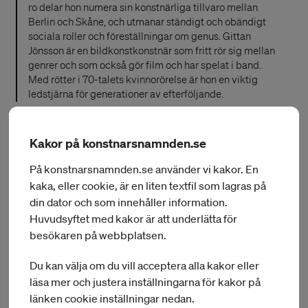
ro delar hon numera sin konstnärliga tillvaro mellan
Berlin och Skåne, och utmanar ständigt och obändigt
sociala roller och föreställningar om genus. Gittan
Jönsson är en bildkonstkonstnär som fritt rör sig mellan
genrer och som också gör film och har spelat i band.
Med rötter i 70-talets kvinnorörelse är hon en viktig
ledstjärna för generationer av efterföljande.
Kakor på konstnarsnamnden.se
Gittan Jönsson är född 1948 och bosatt i Berlin och i
Brantevik i Skåne. Hon utbildade sig vid Konstfack i
På konstnarsnamnden.se använder vi kakor. En
Stockholm. Gittan Jönsson har gjort flera offentliga
kaka, eller cookie, är en liten textfil som lagras på
gestaltningsuppdrag och är representerad på bland annat
din dator och som innehåller information.
Moderna Museet, Nationalmuseum, Röhsska museet och
Huvudsyftet med kakor är att underlätta för
Borås konstmuseum.
besökaren på webbplatsen.
Till stipendiet publiceras en skrift om Gittan Jönsson med
Du kan välja om du vill acceptera alla kakor eller
text av Thomas Millroth, bilder av Stephen Gill och
läsa mer och justera inställningarna för kakor på
formgiven av Greger Ulf Nilson. Skriften kan beställas från
Konstnärsnämnden,
info@konstnarsnamnden.se
.
länken cookie inställningar nedan.