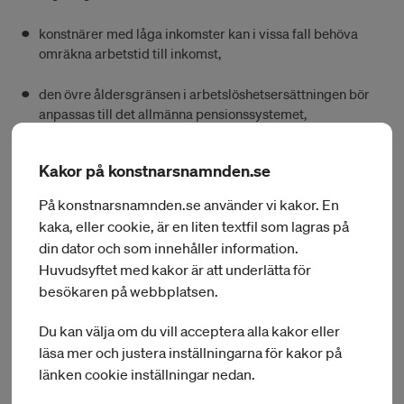
konstnärer med låga inkomster kan i vissa fall behöva
omräkna arbetstid till inkomst,
den övre åldersgränsen i arbetslöshetsersättningen bör
anpassas till det allmänna pensionssystemet,
arbetslöshetsförsäkring i förhållande till uppdragstagare
Kakor på konstnarsnamnden.se
och egenanställda,
På konstnarsnamnden.se använder vi kakor. En
begränsad verksamhet bör tillåtas i ett vilande företag i
kaka, eller cookie, är en liten textfil som lagras på
de fall det syftar till att återuppta verksamheten,
din dator och som innehåller information.
Huvudsyftet med kakor är att underlätta för
beräkningen av inkomsten bör göras på motsvarande sätt
besökaren på webbplatsen.
som för sjukpenninggrundande inkomst,
Du kan välja om du vill acceptera alla kakor eller
konstnärer med oregelbundna arbetsförhållanden, ofta
läsa mer och justera inställningarna för kakor på
förenat med låga inkomster, kan fastna i en ordning där
länken cookie inställningar nedan.
de utförsäkras efter 100 dagar,