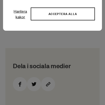
den så kallade100-dagarsregeln bör återinföras.
Hantera
Läs Konstnärsnämndens remissvar
ACCEPTERA ALLA
kakor
Dela i sociala medier