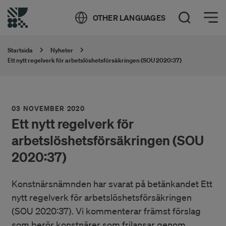
Öppna meny
OTHER LANGUAGES
Öppna sök
Startsida
Nyheter
Ett nytt regelverk för arbetslöshetsförsäkringen (SOU 2020:37)
03 NOVEMBER 2020
Ett nytt regelverk för
arbetslöshetsförsäkringen (SOU
2020:37)
Konstnärsnämnden har svarat på betänkandet Ett
nytt regelverk för arbetslöshetsförsäkringen
(SOU 2020:37). Vi kommenterar främst förslag
som berör konstnärer som frilansar genom