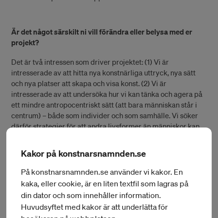
Är det något särskilt ni vill förändra eller belysa med er
projekt?
Det är två intressen som driver projektet: (1) Vi är
intresserade av att hitta nya konstnärliga uttryck, nya sätt
och nya platser att skapa och visa konst. (2) Vi är
intresserade av att undersöka hur vi kan tänka och agera på
ett mindre antropocentriskt sätt (att bara människan står i
centrum) – både som individer och som samhälle. Vi söker
därför strategier för att andra livsformer än människor kan
uttrycka sig.
Kakor på konstnarsnamnden.se
Vad är era förväntningar på projektet?
På konstnarsnamnden.se använder vi kakor. En
kaka, eller cookie, är en liten textfil som lagras på
Vi vill ha roligt, lära oss nya saker, hitta nya frågor och vi vill
din dator och som innehåller information.
att publiken skall ha roligt, lära sig nya saker och hitta nya
Huvudsyftet med kakor är att underlätta för
frågor.