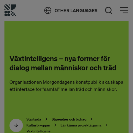
Öppna meny
OTHER LANGUAGES
Öppna sök
Växtintelligens – nya former för
dialog mellan människor och träd
Organisationen Morgondagens konstpublik ska skapa
ett interface för ”samtal” mellan träd och människor.
Startsida
Stipendier och bidrag
Kulturbryggan
Lär känna projektägarna
Växtintelligens