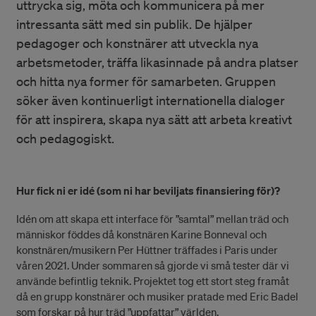
uttrycka sig, möta och kommunicera på mer
intressanta sätt med sin publik. De hjälper
pedagoger och konstnärer att utveckla nya
arbetsmetoder, träffa likasinnade på andra platser
och hitta nya former för samarbeten. Gruppen
söker även kontinuerligt internationella dialoger
för att inspirera, skapa nya sätt att arbeta kreativt
och pedagogiskt.
Hur fick ni er idé (som ni har beviljats finansiering för)?
Idén om att skapa ett interface för ”samtal” mellan träd och
människor föddes då konstnären Karine Bonneval och
konstnären/musikern Per Hüttner träffades i Paris under
våren 2021. Under sommaren så gjorde vi små tester där vi
använde befintlig teknik. Projektet tog ett stort steg framåt
då en grupp konstnärer och musiker pratade med Eric Badel
som forskar på hur träd ”uppfattar” världen.