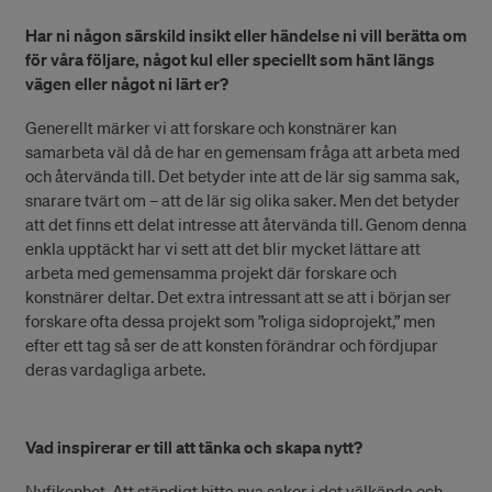
Har ni någon särskild insikt eller händelse ni vill berätta om
för våra följare, något kul eller speciellt som hänt längs
vägen eller något ni lärt er?
Generellt märker vi att forskare och konstnärer kan
samarbeta väl då de har en gemensam fråga att arbeta med
och återvända till. Det betyder inte att de lär sig samma sak,
snarare tvärt om – att de lär sig olika saker. Men det betyder
att det finns ett delat intresse att återvända till. Genom denna
enkla upptäckt har vi sett att det blir mycket lättare att
arbeta med gemensamma projekt där forskare och
konstnärer deltar. Det extra intressant att se att i början ser
forskare ofta dessa projekt som ”roliga sidoprojekt,” men
efter ett tag så ser de att konsten förändrar och fördjupar
deras vardagliga arbete.
Vad inspirerar er till att tänka och skapa nytt?
Nyfikenhet. Att ständigt hitta nya saker i det välkända och