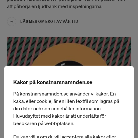
att påbörja en ljudbank med inspelningarna.
LÄS MER OM EKOT AV VÅR TID
Kakor på konstnarsnamnden.se
På konstnarsnamnden.se använder vi kakor. En
kaka, eller cookie, är en liten textfil som lagras på
din dator och som innehåller information.
Huvudsyftet med kakor är att underlätta för
besökaren på webbplatsen.
Illustration Emma Hanquist, The Digital Soul.
Du kan välja om du vill acceptera alla kakor eller