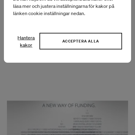
The Digital Soul
läsa mer och justera inställningarna för kakor på
länken cookie inställningar nedan.
Regissörerna och konstnärerna Saloranta & de Vylder har
som mål att skapa en samägd autonom plattform, en
sorts digital själ, för att generera nya intäkter och
intressenter till scenkonstområdet.
Hantera
ACCEPTERA ALLA
kakor
LÄS MER OM THE DIGITAL SOUL