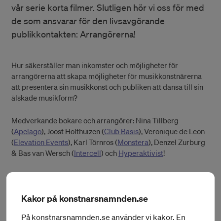
vår serie korta filmer. Slutligen hör vi oss för med
de som ansvarar för den livsavgörande
publikkontakten: Arrangörerna!
Hur säkerställer man inkomster och möjligheter för
arrangörerna att skapa möjligheter för musikkonstnärerna
att presentera sin musikkonst och publiken att dansa till sin
älskade musikform?
Medverkande bokare och arrangörer: Nina Tillberg
(
Apelago
), Joost Holthuizen (
Club Basis
), Veronique de Leon
(
Elevation Events
), Karl Törnros (
Monstera
), Denzel Zurburg
& Bas van Wersch (
Intercell
) och
Hyperaktivist
!
Export Music Sweden
har i samarbete med
Konstnärsnämndens internationella program för musik och
Project Commando
producerat fem korta filmer som tar upp
Kakor på konstnarsnamnden.se
utmaningar och möjligheter inom den elektroniska
På konstnarsnamnden.se använder vi kakor. En
dansmusiken. Till hjälp har vi musikjournalisten Ika