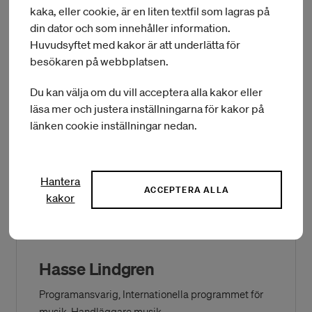
kaka, eller cookie, är en liten textfil som lagras på
Johanneson som intervjuar både svenska och utländska DJs,
din dator och som innehåller information.
skivbolag, beslutsfattare, arrangörer och agenter inom
genren.
Huvudsyftet med kakor är att underlätta för
besökaren på webbplatsen.
Du kan välja om du vill acceptera alla kakor eller
Spot-on: Dansmusikens utmaningar hos
läsa mer och justera inställningarna för kakor på
(Öppnas i ett nytt fönster)
Export Music Sweden
länken cookie inställningar nedan.
Hantera
Kontaktinformation:
ACCEPTERA ALLA
kakor
Hasse Lindgren
Programansvarig, Internationella programmet för