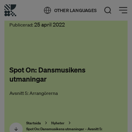
Öppna meny
OTHER LANGUAGES
Öppna sök
25 april 2022
Publicerad:
Spot On: Dansmusikens
utmaningar
Avsnitt 5: Arrangörerna
Startsida
Nyheter
Spot On: Dansmusikens utmaningar – Avsnitt 5: