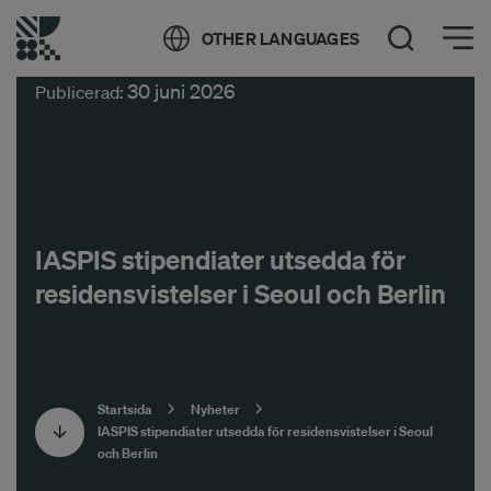
Öppna meny
OTHER LANGUAGES
Öppna sök
30 juni 2026
Publicerad:
IASPIS stipendiater utsedda för
residensvistelser i Seoul och Berlin
Startsida
Nyheter
IASPIS stipendiater utsedda för residensvistelser i Seoul
och Berlin