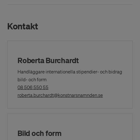
Kontakt
Roberta Burchardt
Handläggare internationella stipendier- och bidrag
bild- och form
(Opens
08 506 550 55
in
(Opens in a New 
roberta.burchardt@konstnarsnamnden.se
a
New
Window)
Bild och form