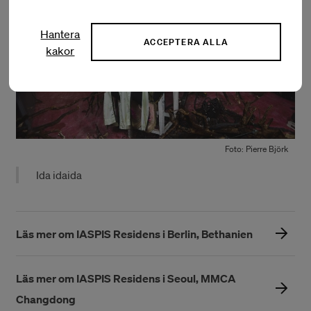
Hantera
ACCEPTERA ALLA
kakor
Foto: Pierre Björk
Ida idaida
Läs mer om IASPIS Residens i Berlin, Bethanien
Läs mer om IASPIS Residens i Seoul, MMCA
Changdong