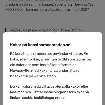
bredare lokala sammanhanget. Stipendiaten beviljas 130
000 SEK och kommer vara på plats januari – juni 2027.
Jag blev djupt rörd och otroligt glad när jag fick
beskedet. Under min tid på Künstlerhaus Bethanien vill
jag utveckla en ny serie storskaliga skulpturala
Kakor på konstnarsnamnden.se
installationer och samtidigt fördjupa min undersökning
av den kvinnliga levda erfarenheten genom skräckens
På konstnarsnamnden.se använder vi kakor. En
estetik, särskilt body horror. Jag ser fram emot att
kaka, eller cookie, är en liten textfil som lagras på
arbeta i Berlins konstnärliga miljö och fortsätta
din dator och som innehåller information.
undersöka hur medicin, teknologi och de miljöer vi
lever i lämnar spår i kroppen, och hur materiella system,
Huvudsyftet med kakor är att underlätta för
rörelse och mekaniska processer producerar affekt.
besökaren på webbplatsen.
Du kan välja om du vill acceptera alla kakor eller
läsa mer och justera inställningarna för kakor på
länken cookie inställningar nedan.