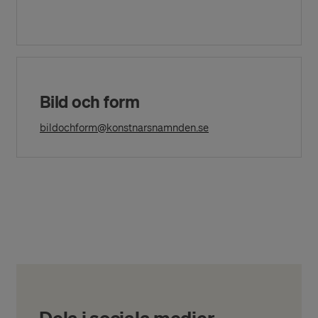
Bild och form
(Opens in a New Windo
bildochform@konstnarsnamnden.se
Dela i sociala medier