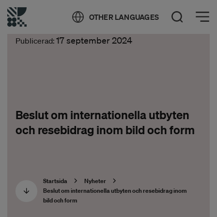
Öppna meny
OTHER LANGUAGES
Öppna sök
17 september 2024
Publicerad:
Beslut om internationella utbyten
och resebidrag inom bild och form
Startsida
Nyheter
Beslut om internationella utbyten och resebidrag inom
bild och form