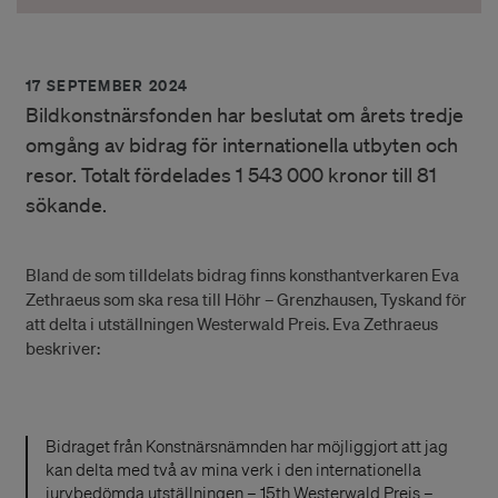
17 SEPTEMBER 2024
Bildkonstnärsfonden har beslutat om årets tredje
omgång av bidrag för internationella utbyten och
resor. Totalt fördelades 1 543 000 kronor till 81
sökande.
Bland de som tilldelats bidrag finns konsthantverkaren Eva
Zethraeus som ska resa till Höhr – Grenzhausen, Tyskand för
att delta i utställningen Westerwald Preis. Eva Zethraeus
beskriver:
Bidraget från Konstnärsnämnden har möjliggjort att jag
kan delta med två av mina verk i den internationella
jurybedömda utställningen – 15th Westerwald Preis –