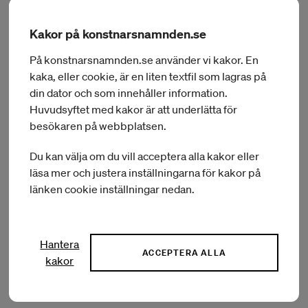
Kakor på konstnarsnamnden.se
Textilkonstnären Åsa Pärson beviljades ett resebidrag för en
resa till Japan för att studera förädlingen av växtfibrer som
På konstnarsnamnden.se använder vi kakor. En
används i produktionen av textiler. I Okinawa ska Åsa Pärson
kaka, eller cookie, är en liten textfil som lagras på
studera framställningen av basho-fu (tråd/tyg av
din dator och som innehåller information.
bananfiber) och även träffa ett företag i Uji som arbetar med
Huvudsyftet med kakor är att underlätta för
en grupp fibrer som under samlingsnamnet ASA förädlas till
besökaren på webbplatsen.
tråd. Åsa Pärson skriver:
Du kan välja om du vill acceptera alla kakor eller
läsa mer och justera inställningarna för kakor på
Jag har haft en lång relation och nära relation med
länken cookie inställningar nedan.
Japan under mitt yrkesliv och har fått mycket kunskap
om teknik och mycket inspiration genom åren. Jag
känner en nära släktskap i hantering, fokus och
Hantera
språklighet kring görandet. Jag har själv använt mycket
ACCEPTERA ALLA
naturfibrer (såklart) men de mer givna och vanliga
kakor
såsom lin, rami, hampa. Men hur fungerar andra gräs?
Hur ser de ut och hur skall de hanteras. Det undrar jag.