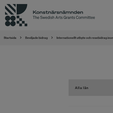
Startsida
Beviljade bidrag
Internationellt utbyte och resebidrag ino