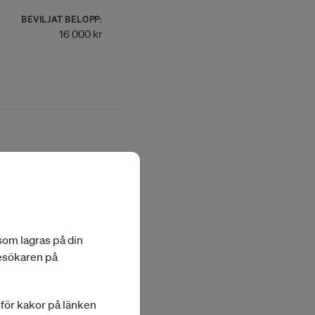
BEVILJAT BELOPP:
16 000 kr
BEVILJAT BELOPP:
15 000 kr
 som lagras på din
besökaren på
a för kakor på länken