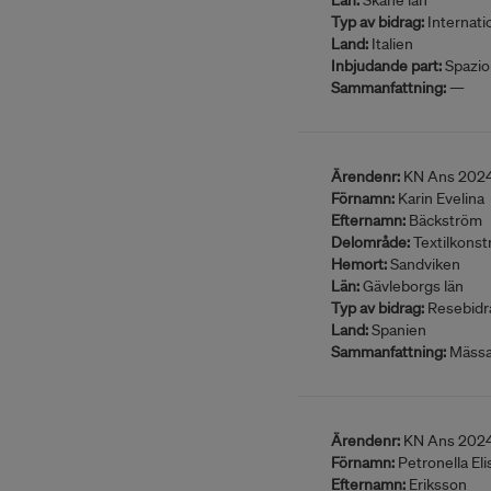
Län:
Skåne län
Typ av bidrag:
Internatio
Land:
Italien
Inbjudande part:
Spazio
Sammanfattning:
—
Ärendenr:
KN Ans 202
Förnamn:
Karin Evelina
Efternamn:
Bäckström
Delområde:
Textilkonst
Hemort:
Sandviken
Län:
Gävleborgs län
Typ av bidrag:
Resebidr
Land:
Spanien
Sammanfattning:
Mässa/
Ärendenr:
KN Ans 202
Förnamn:
Petronella Eli
Efternamn:
Eriksson