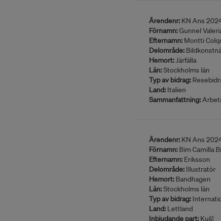
Ärendenr:
KN Ans 202
Förnamn:
Gunnel Valeri
Efternamn:
Montti Colq
Delområde:
Bildkonstn
Hemort:
Järfälla
Län:
Stockholms län
Typ av bidrag:
Resebidr
Land:
Italien
Sammanfattning:
Arbets
Ärendenr:
KN Ans 202
Förnamn:
Bim Camilla B
Efternamn:
Eriksson
Delområde:
Illustratör
Hemort:
Bandhagen
Län:
Stockholms län
Typ av bidrag:
Internatio
Land:
Lettland
Inbjudande part:
Kuš!