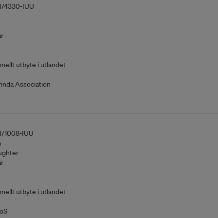
4/4330-IUU
är
nellt utbyte i utlandet
inda Association
4/1008-IUU
a
ghter
är
nellt utbyte i utlandet
oS