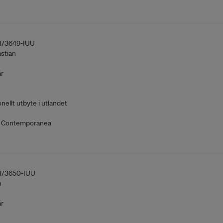
4/3649-IUU
stian
är
nellt utbyte i utlandet
 Contemporanea
4/3650-IUU
h
är