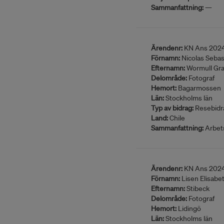
Sammanfattning:
—
Ärendenr:
KN Ans 202
Förnamn:
Nicolas Sebas
Efternamn:
Wormull Gra
Delområde:
Fotograf
Hemort:
Bagarmossen
Län:
Stockholms län
Typ av bidrag:
Resebidr
Land:
Chile
Sammanfattning:
Arbets
Ärendenr:
KN Ans 202
Förnamn:
Lisen Elisabe
Efternamn:
Stibeck
Delområde:
Fotograf
Hemort:
Lidingö
Län:
Stockholms län