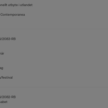
nellt utbyte i utlandet
 Contemporanea
4/2083-RB
när
ag
festival
4/2082-RB
sabet