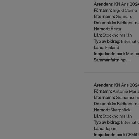
Ärendenr:
KN Ans 202
Förnamn:
Ingrid Carina
Efternamn:
Gunnars
Delområde:
Bildkonstn
Hemort:
Årsta
Län:
Stockholms län
Typ av bidrag:
Internatio
Land:
Finland
Inbjudande part:
Mustar
Sammanfattning:
—
Ärendenr:
KN Ans 202
Förnamn:
Antonie Mari
Efternamn:
Grahamsdau
Delområde:
Bildkonstn
Hemort:
Skarpnäck
Län:
Stockholms län
Typ av bidrag:
Internatio
Land:
Japan
Inbjudande part:
CEMiP