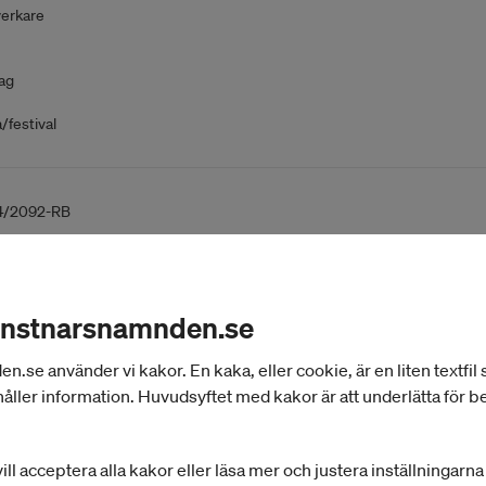
erkare
ag
festival
4/2092-RB
är
onstnarsnamnden.se
ag
se använder vi kakor. En kaka, eller cookie, är en liten textfil
festival
åller information. Huvudsyftet med kakor är att underlätta för 
ill acceptera alla kakor eller läsa mer och justera inställningarn
/2143-IUU