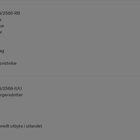
4/2566-RB
a
ue
är
ag
vistelse
4/2568-IUU
irgersdotter
nellt utbyte i utlandet