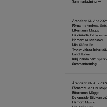
Sammanfattning:
—
Ärendenr:
KN Ans 202
Förnamn:
Andreas Seba
Efternamn:
Mügge
Delområde:
Bildkonstn
Hemort:
Kristianstad
Län:
Skåne län
Typ av bidrag:
Internatio
Land:
Italien
Inbjudande part:
Spazio
Sammanfattning:
—
Ärendenr:
KN Ans 202
Förnamn:
Carl Christop
Efternamn:
Mügge
Delområde:
Bildkonstn
Hemort:
Malmö