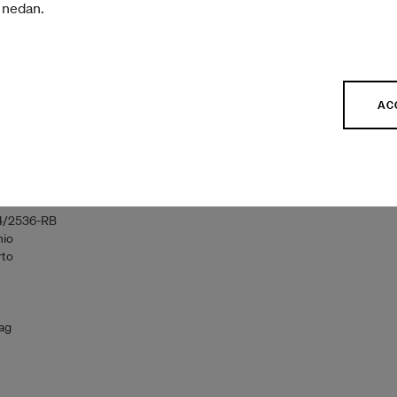
r nedan.
är
onal exchange abroad
AC
wako Biennale
4/2536-RB
nio
rto
ag