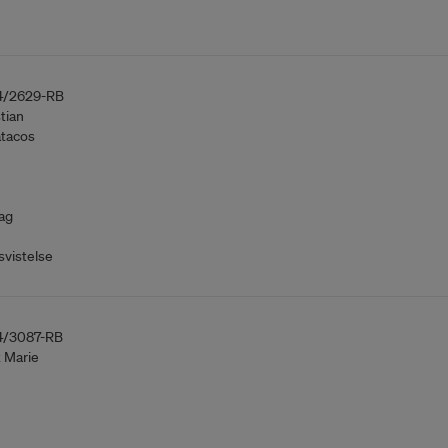
4/2629-RB
tian
tacos
ag
vistelse
4/3087-RB
t Marie