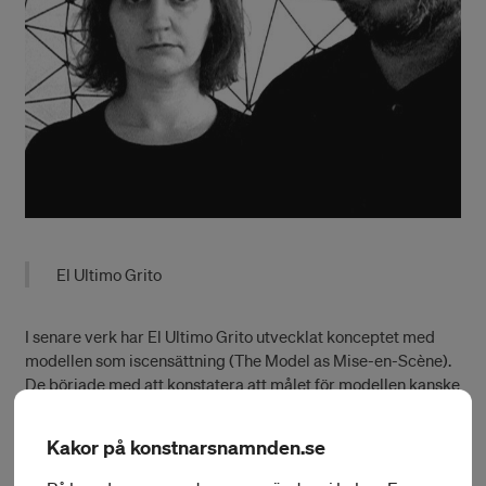
El Ultimo Grito
I senare verk har El Ultimo Grito utvecklat konceptet med
modellen som iscensättning (The Model as Mise-en-Scène).
De började med att konstatera att målet för modellen kanske
inte längre är att utvärdera idén den gestaltar. Istället ska
den fungera som ett sammanhang där betraktaren kan
Kakor på konstnarsnamnden.se
undersöka, ifrågasätta och spekulera kring dess
sociopolitiska tidsram, ekologi, stil, artefakter etc. I