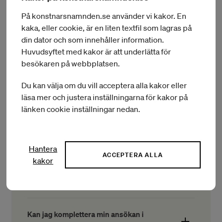
Ansökan på papper
På konstnarsnamnden.se använder vi kakor. En
kaka, eller cookie, är en liten textfil som lagras på
din dator och som innehåller information.
Huvudsyftet med kakor är att underlätta för
besökaren på webbplatsen.
Vanliga frågor kring
Du kan välja om du vill acceptera alla kakor eller
ansökan
läsa mer och justera inställningarna för kakor på
länken cookie inställningar nedan.
Vad är stöd av mindre betydelse?
Hantera
ACCEPTERA ALLA
Stöd av mindre betydelse kan vara bidrag och
kakor
Hur behandlar Konstnärsnämnden
subventioner från det offentliga. I samband med
utlysningen och eventuellt beslut ska det
personuppgifter?
framkomma om stödet räknas som stöd av mindre
betydelse.
Personuppgifter som lämnas i samband med att du
Kan jag komplettera min ansökan i
söker stipendier och bidrag blir en del av en allmän
Information om stöd av mindre betydelse