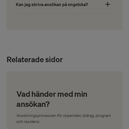
Kan jag skriva ansökan på engelska?
konstnärskapet som ledamöterna i
beslutandegrupperna gör utifrån de till ansökan
Ja, det går bra att skriva ansökan på engelska.
bifogade arbetsproverna. Ledamöterna är
yrkesverksamma konstnärer eller sakkunniga
verksamma inom det
aktuella konstområdet.
Relaterade sidor
Vad händer med min
ansökan?
Ansökningsprocessen för stipendier, bidrag, program
och residens