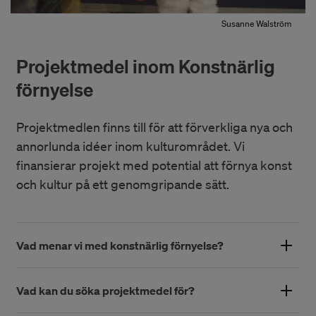
Susanne Walström
Projektmedel inom Konstnärlig
förnyelse
Projektmedlen finns till för att förverkliga nya och
annorlunda idéer inom kulturområdet. Vi
finansierar projekt med potential att förnya konst
och kultur på ett genomgripande sätt.
Vad menar vi med konstnärlig förnyelse?
Kulturbryggan har i uppdrag att vara ett alternativ och
komplement till övriga offentliga finansiärer inom
Vad kan du söka projektmedel för?
kulturområdet. Det innebär att de förstudier och projekt som