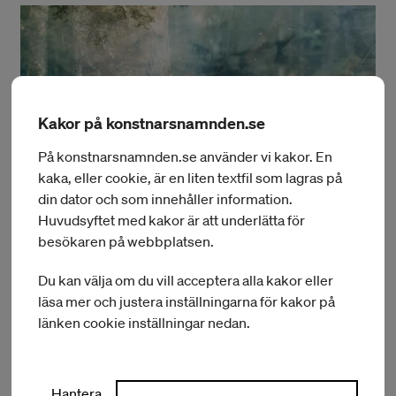
Kakor på konstnarsnamnden.se
På konstnarsnamnden.se använder vi kakor. En
kaka, eller cookie, är en liten textfil som lagras på
din dator och som innehåller information.
Huvudsyftet med kakor är att underlätta för
besökaren på webbplatsen.
Du kan välja om du vill acceptera alla kakor eller
Dan Henriksson Storm/Midjourney
läsa mer och justera inställningarna för kakor på
Mushroom Memories
länken cookie inställningar nedan.
En gemensam, interaktiv, multisensorisk och
uppslukande skog- och svamp-skördningsinstallation
designad för och med äldre människor. Genomförs på
Hantera