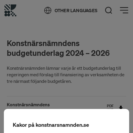
Öppna meny
OTHER LANGUAGES
Öppna sök
Konstnärsnämndens
budgetunderlag 2024 – 2026
Konstnärsnämnden lämnar varje år ett budgetunderlag till
regeringen med förslag till finansiering av verksamheten de
tre närmast följande budgetåren.
Konstnärsnämndens
PDF
1
MB
budgetunderlag 2024-2026
Kakor på konstnarsnamnden.se