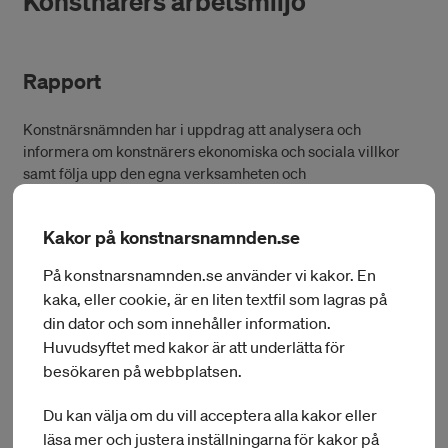
Konstnärers arbetsmiljö
Rapport
Konstnärsnämnden har i uppdrag att analysera och
informera om konstnärers ekonomiska och sociala villkor
samt följa upp den egna verksamheten och
bidragsgivningen. Utredningar och uppföljningar publiceras
i form av rapporter och promemorior (PM). Våra målgrupper
Kakor på konstnarsnamnden.se
är regeringen, andra myndigheter och organisationer.
På konstnarsnamnden.se använder vi kakor. En
Beställ tryckt publikation
kaka, eller cookie, är en liten textfil som lagras på
din dator och som innehåller information.
Huvudsyftet med kakor är att underlätta för
Konstnärers arbetsmiljö. Resultat av
besökaren på webbplatsen.
en enkätundersökning från 2016
PDF
ställd till konstnärer inom områdena
Du kan välja om du vill acceptera alla kakor eller
5
MB
bild och form, dans, film, musik, ord
läsa mer och justera inställningarna för kakor på