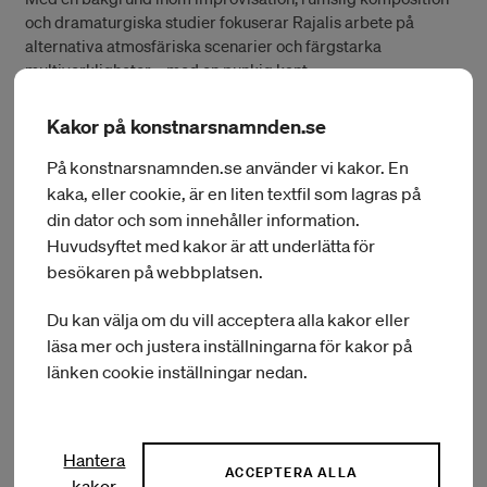
och dramaturgiska studier fokuserar Rajalis arbete på
alternativa atmosfäriska scenarier och färgstarka
multiverkligheter – med en punkig kant.
Under residenset kommer den att fördjupa sig i solo-arbete,
Kakor på konstnarsnamnden.se
för att utforska var den egna kroppen får plats i det kreativa
(och vanligtvis gruppfokuserade) skapandet. Den kommer
På konstnarsnamnden.se använder vi kakor. En
även att sammarbeta med konstnären & musikern Lou
kaka, eller cookie, är en liten textfil som lagras på
Venturini, för att vidareutveckla de fysiska relationerna
din dator och som innehåller information.
mellan elektronisk musik och kroppsliga upplevelser.
Huvudsyftet med kakor är att underlätta för
besökaren på webbplatsen.
Du kan välja om du vill acceptera alla kakor eller
Mer om stipendiaten Scilla Rajalin
läsa mer och justera inställningarna för kakor på
länken cookie inställningar nedan.
(Öppnas i ett nyt
Läs mer om Scilla Rajalin på hemsidan
Hantera
ACCEPTERA ALLA
kakor