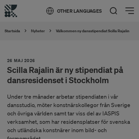
Öppna meny
OTHER LANGUAGES
Öppna sök
Startsida
Nyheter
Välkommen ny dansstipendiat Scilla Rajalin
26 MAJ 2026
Scilla Rajalin är ny stipendiat på
dansresidenset i Stockholm
Under tre månader arbetar stipendiaten i vår
dansstudio, möter konstnärskollegor från Sverige
och övriga världen samt tar viss del av IASPIS
verksamhet, som har residensplatser för svenska
och utländska konstnärer inom bild- och
formområdet.