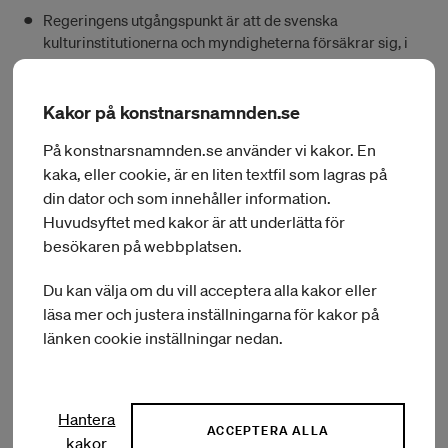
Regeringens utgångspunkt är att de svenska
kulturinstitutionerna och myndigheterna försäkrar sig, i
varje enskilt fall, om eventuella individuella kontakter och
samarbeten är lämpliga. Vi uppmanar de svenska
kulturinstitutionerna och myndigheterna att särskilt
Kakor på konstnarsnamnden.se
beakta de säkerhetspolitiska aspekterna på samarbeten.
På konstnarsnamnden.se använder vi kakor. En
kaka, eller cookie, är en liten textfil som lagras på
Rekommendationen från regeringen är att svenska
kulturinstitutioner och myndigheter ska ha en mycket
din dator och som innehåller information.
strikt hållning vad avser utbetalningar, hantering av
Huvudsyftet med kakor är att underlätta för
ansökningar, genomförande av projekt, ingående av avtal
besökaren på webbplatsen.
och liknande som involverar ryska och belarusiska
mottagare.
Du kan välja om du vill acceptera alla kakor eller
läsa mer och justera inställningarna för kakor på
Konstnärsnämnden
länken cookie inställningar nedan.
kommer beakta regeringens rekommendationer.
Hantera
ACCEPTERA ALLA
kakor