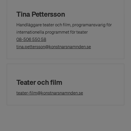
Tina Pettersson
Handläggare teater och film, programansvarig för
internationella programmet för teater
(Opens
08-506 550 58
in
(Opens in a New Wi
tina.pettersson@konstnarsnamnden.se
a
New
Window)
Teater och film
(Opens in a New Window
teater-film@konstnarsnamnden.se