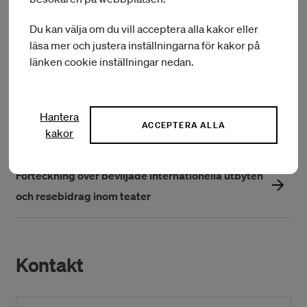
Bidrag till internationella utbyte och resebidrag kan sökas
löpande och beslutas fyra gånger per år. Nästa utlysning
Du kan välja om du vill acceptera alla kakor eller
inom film och teater stänger 2 september kl 14:00 och
läsa mer och justera inställningarna för kakor på
beslutas i oktober.
länken cookie inställningar nedan.
Förteckning över beviljade internationella utbyten
Hantera
ACCEPTERA ALLA
och resebidrag inom film
kakor
Förteckning över beviljade internationella utbyten
och resebidrag inom teater
Kontakt