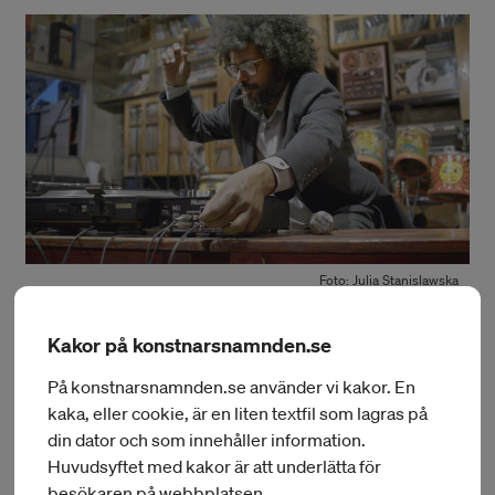
Foto: Julia Stanislawska
DJ på Fentika i Addis Abeba.
Kakor på konstnarsnamnden.se
Julia Stanislawska fick resebidrag till Etiopien där hon ska
På konstnarsnamnden.se använder vi kakor. En
göra en dokumentärfilm om Fendika som är en UNESCO-
kaka, eller cookie, är en liten textfil som lagras på
skyddad musikscen för traditionell och experimentell musik
din dator och som innehåller information.
och dans och drivs av Melaku Belay.
Huvudsyftet med kakor är att underlätta för
besökaren på webbplatsen.