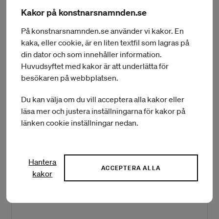
KSYME Contemporary Music Research Center med deras
Kakor på konstnarsnamnden.se
analoga synthesizer Synthi 100 som byggdes på 70-talet.
På konstnarsnamnden.se använder vi kakor. En
kaka, eller cookie, är en liten textfil som lagras på
Kort om Konstnärsnämndens beslut
din dator och som innehåller information.
Huvudsyftet med kakor är att underlätta för
Sammanlagt fördelas vid detta beslutstillfälle 758 000
besökaren på webbplatsen.
kronor till fyrtiotre musikkonstnärer och utbyten planeras att
genomföras med tjugotvå olika länder. Totalt har 116
Du kan välja om du vill acceptera alla kakor eller
ansökningar har behandlats med ett sammanlagt sökt
läsa mer och justera inställningarna för kakor på
belopp på cirka 3,3 miljoner kronor.
Bidrag ges till utbyten med länder på fem kontinenter.
länken cookie inställningar nedan.
Hantera
Förteckning över beviljade bidrag
ACCEPTERA ALLA
kakor