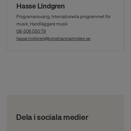
Hasse Lindgren
Programansvarig, Internationella programmet för
musik, Handläggare musik
(Opens
08-506 550 79
in
(Opens in a New Win
hasse.lindgren@konstnarsnamnden.se
a
New
Window)
Dela i sociala medier