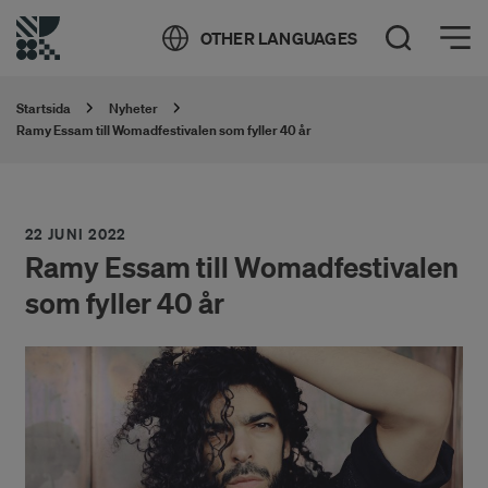
Öppna meny
OTHER LANGUAGES
Öppna sök
Startsida
Nyheter
Ramy Essam till Womadfestivalen som fyller 40 år
22 JUNI 2022
Ramy Essam till Womadfestivalen
som fyller 40 år