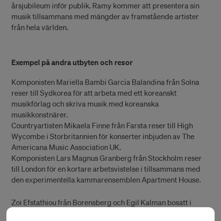
årsjubileum inför publik. Ramy kommer att presentera sin
musik tillsammans med mängder av framstående artister
från hela världen.
Exempel på andra utbyten och resor
Komponisten Mariella Bambi Garcia Balandina från Solna
reser till Sydkorea för att arbeta med ett koreanskt
musikförlag och skriva musik med koreanska
musikkonstnärer.
Countryartisten Mikaela Finne från Farsta reser till High
Wycombe i Storbritannien för konserter inbjuden av The
Americana Music Association UK.
Komponisten Lars Magnus Granberg från Stockholm reser
till London för en kortare arbetsvistelse i tillsammans med
den experimentella kammarensemblen Apartment House.
Zoi Efstathiou från Borensberg och Egil Kalman bosatt i
Köpenhamn reser till Aten och Grekland för att arbeta på