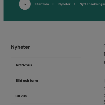
Startsida
Nyheter
Nytt ansöknings
Nyheter
Hoppa
ArtNexus
över
kategorimenyn
Bild och form
Cirkus