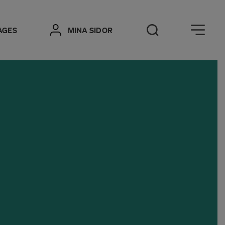
Öppna meny
AGES
MINA SIDOR
Öppna sök