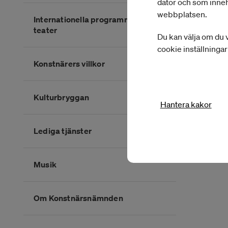
dator och som inneh
webbplatsen.
Internationella programmet för
teater
Du kan välja om du v
cookie inställninga
Konstnärers villkor
Kulturbryggan
Hantera kakor
Lediga tjänster
Musik
Om Konstnärsnämnden