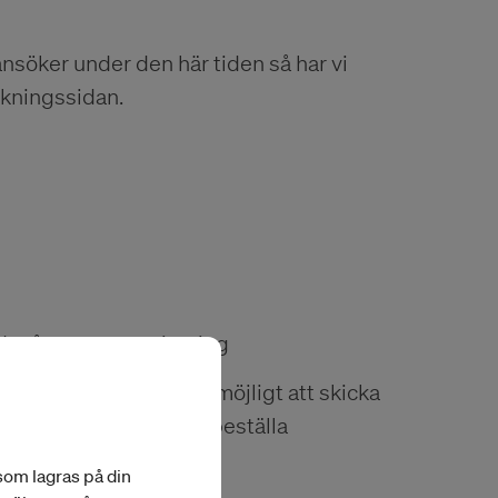
ansöker under den här tiden så har vi
ökningssidan.
d tvåstegsautentisering
ängre kommer att vara möjligt att skicka
tor så kan du i stället beställa
 som lagras på din