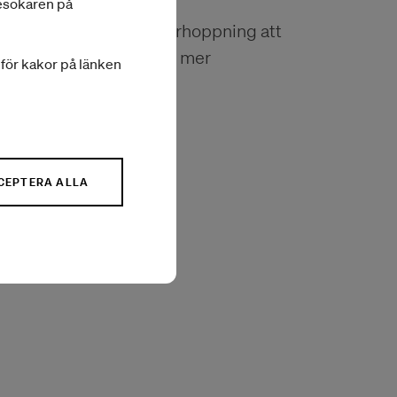
besökaren på
detta byte. Det är vår förhoppning att
essen både enklare och mer
a för kakor på länken
CEPTERA ALLA