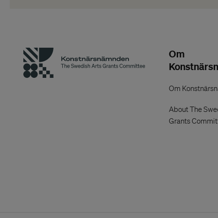
Om
Konstnärs
Om Konstnärs
About The Swed
Grants Commit