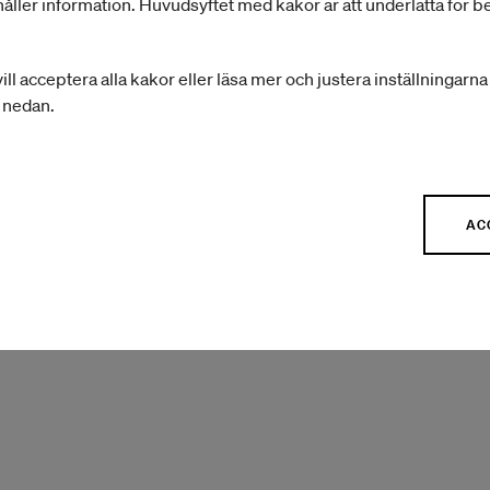
åller information. Huvudsyftet med kakor är att underlätta för 
Tack för att du har tålamod och förståelse när vi gör 
det nya systemet kommer att göra ansökningsproc
ill acceptera alla kakor eller läsa mer och justera inställningarn
användarvänlig.
r nedan.
AC