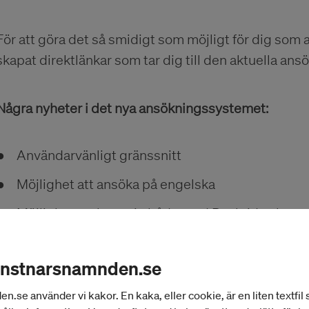
För att göra det så smidigt som möjligt för dig som 
skapat direktlänkar som tar dig till den aktuella ans
Några nyheter i det nya ansökningssystemet:
Användarvänligt gränssnitt
Möjlighet att ansöka på engelska
Möjlighet att logga in både med Bank-id och me
En annan förändring i och med bytet är att det inte l
en ansökan med e-post. Har du inte tillgång till en da
onstnarsnamnden.se
ansökningsblanketter på papper.
se använder vi kakor. En kaka, eller cookie, är en liten textfil