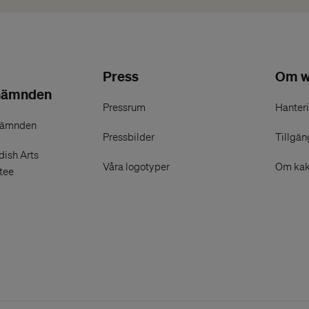
Press
Om w
nämnden
Pressrum
Hanteri
nämnden
Pressbilder
Tillgän
ish Arts
Våra logotyper
Om kak
tee