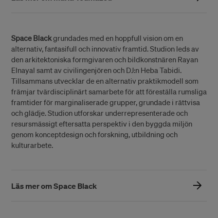
Space Black
grundades med en hoppfull vision om en
alternativ, fantasifull och innovativ framtid. Studion leds av
den arkitektoniska formgivaren och bildkonstnären Rayan
Elnayal samt av civilingenjören och DJ:n Heba Tabidi.
Tillsammans utvecklar de en alternativ praktikmodell som
främjar tvärdisciplinärt samarbete för att föreställa rumsliga
framtider för marginaliserade grupper, grundade i rättvisa
och glädje. Studion utforskar underrepresenterade och
resursmässigt eftersatta perspektiv i den byggda miljön
genom konceptdesign och forskning, utbildning och
kulturarbete.
Läs mer om Space Black