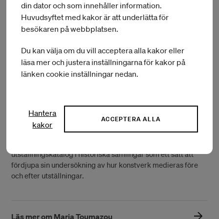
din dator och som innehåller information.
soundwalks och audiowalks.
Huvudsyftet med kakor är att underlätta för
besökaren på webbplatsen.
Läs mer om Alisa Oleva
Du kan välja om du vill acceptera alla kakor eller
läsa mer och justera inställningarna för kakor på
länken cookie inställningar nedan.
Maria Toumazo
u är en konstnär baserad i Nicosia, Cypern.
Hon arbetar främst med skulptur och formar objekt, material
och situationer genom skapandeprocesser som utgår från
Hantera
ACCEPTERA ALLA
plats och biografi.
kakor
Hos IASPIS kommer hon att undersöka genren
utställningskatalog i historiska samlingar som ett sätt att
fördjupa sin undersökning av hur konstverk medieras före
och efter utställningar.
Läs mer om Maria Toumazou