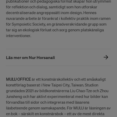
publikationer och pedagogiska format skapar hon utrymmen
för reflektion och dialog, samtidigt som hon utforskar
decentraliserade angreppssätt inom design. Hennes
nuvarande arbete är förankrat i kollektiv praktik inom ramen
för Sympoietic Society, en gränsöverskridande grupp som
tar sig an ekologisk förlust och sorg genom platskänsliga
interventioner.
Läs mer om Nur Horsanali
MULU OFFICE
är ett konstnärskollektiv och ett småskaligt
konstförlag baserat i New Taipei City, Taiwan. Studion
grundades 2021 av bildkonstnärerna Liu Chao-Tze och Zhou
Junsheng och har aktivt experimenterat med hur bilder kan
förvandlas till sidor och integreras med läsarens
läsbeteende genom samskapande. För MULU är läsningen av
en bok – särskilt en konstnärsbok – ett av de mest direkta