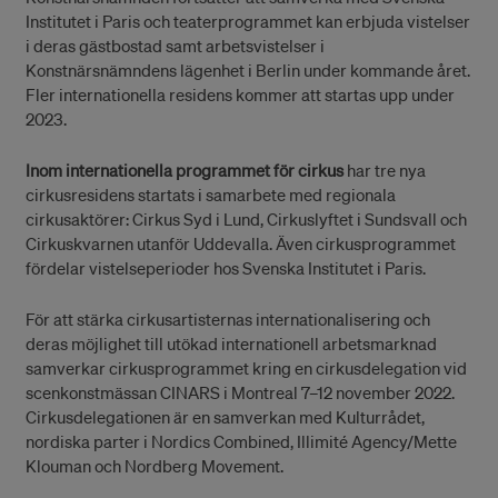
Institutet i Paris och teaterprogrammet kan erbjuda vistelser
i deras gästbostad samt arbetsvistelser i
Konstnärsnämndens lägenhet i Berlin under kommande året.
Fler internationella residens kommer att startas upp under
2023.
Inom internationella programmet för cirkus
har tre nya
cirkusresidens startats i samarbete med regionala
cirkusaktörer: Cirkus Syd i Lund, Cirkuslyftet i Sundsvall och
Cirkuskvarnen utanför Uddevalla. Även cirkusprogrammet
fördelar vistelseperioder hos Svenska Institutet i Paris.
För att stärka cirkusartisternas internationalisering och
deras möjlighet till utökad internationell arbetsmarknad
samverkar cirkusprogrammet kring en cirkusdelegation vid
scenkonstmässan CINARS i Montreal 7–12 november 2022.
Cirkusdelegationen är en samverkan med Kulturrådet,
nordiska parter i Nordics Combined, Illimité Agency/Mette
Klouman och Nordberg Movement.