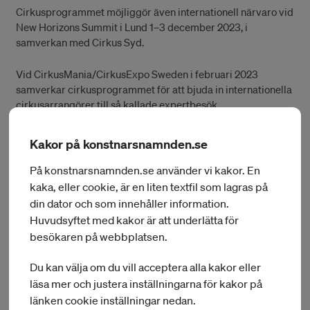
Cirkusprogrammet möjliggör även internationell närvaro vid
New Horizons Summit i Lund 1–3 december 2023, i
samverkan med Cirkus Syd.
Vid CirkusMania/CirkusExpo Sweden i februari 2023
samverkar cirkusprogrammet för att bjuda in internationella
cirkusarrangörer till så kallade expertbesök.
Inom de internationella programmen vid Konstnärsnämnden
Kakor på konstnarsnamnden.se
genomförs olika satsningar, till exempel:
På konstnarsnamnden.se använder vi kakor. En
Expertbesök i Sverige, som kan sökas löpande för att
kaka, eller cookie, är en liten textfil som lagras på
bjuda in internationella programläggare, producenter och
din dator och som innehåller information.
andra från utlandet som är intresserade av att se
Huvudsyftet med kakor är att underlätta för
föreställningar i Sverige och träffa scenkonstnärer i syfte
besökaren på webbplatsen.
att främja möjlighet till internationella kontakter och
arbetsmöjligheter. Du som är konstnär, arrangör eller
Du kan välja om du vill acceptera alla kakor eller
organisation kan kontakta oss för mer information.
läsa mer och justera inställningarna för kakor på
länken cookie inställningar nedan.
Samverkansprojekt: Syftet med samverkan är att stärka