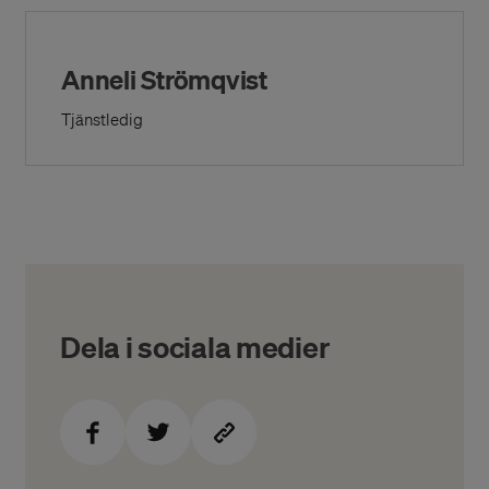
New
Window)
Anneli Strömqvist
Tjänstledig
Dela i sociala medier