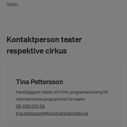
teater.
Kontaktperson teater
respektive cirkus
Tina Pettersson
Handläggare teater och film, programansvarig för
internationella programmet för teater
(Opens
08-506 550 58
in
(Opens in a New Wi
tina.pettersson@konstnarsnamnden.se
a