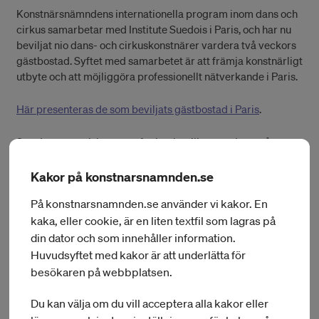
Konstnärsnämndens internationella program inom dans och
cirkus samarbetar med Institute Suedois i Paris, och har nu
beviljat nio dans- och cirkuskonstnärer vardera två veckors
gästbostad. Syftet med samarbetet är att främja konstnärligt
utbyte och att möjliggöra professionellt nätverkande i Paris.
Här presenteras de som beviljats gästbostad i Paris
.
Sex dansare och koreografer har beviljats vardera två
veckors residens i Sverige där de själva bjuder in
internationella kollegor för en gemensam arbetsvistelse.
Kakor på konstnarsnamnden.se
Residensen äger rum på tre olika platser: Danscentrum Väst
På konstnarsnamnden.se använder vi kakor. En
i Göteborg, Danscentrum Syd i Malmö och Estrad
Norr/Region Jämtland Härjedalen i Östersund.
kaka, eller cookie, är en liten textfil som lagras på
din dator och som innehåller information.
Här presenteras de som beviljats dansresidensen.
Huvudsyftet med kakor är att underlätta för
besökaren på webbplatsen.
För andra året i rad fördelas tre månaders dansresidens i
Stockholm. Dansarna och koreograferna Erik Eriksson,
Du kan välja om du vill acceptera alla kakor eller
Nicole Neidert, Mari Raudsepp och Hugo Therkelson/Tobias