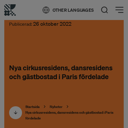
Öppna meny
OTHER LANGUAGES
Öppna sök
26 oktober 2022
Publicerad:
Nya cirkusresidens, dansresidens
och gästbostad i Paris fördelade
Startsida
Nyheter
Nya cirkusresidens, dansresidens och gästbostad i Paris
fördelade