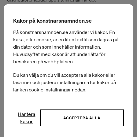
upphovsrättsskyddat och distribuerar innehållet till sina
slutanvändare.
Kakor på konstnarsnamnden.se
Här
kan du ta del av listan över alla som beviljades bidrag.
På konstnarsnamnden.se använder vi kakor. En
kaka, eller cookie, är en liten textfil som lagras på
din dator och som innehåller information.
Huvudsyftet med kakor är att underlätta för
Mikael Theorin
besökaren på webbplatsen.
Verksamhetsledare, Kulturbryggan
Du kan välja om du vill acceptera alla kakor eller
(Opens
08-506 550 64
läsa mer och justera inställningarna för kakor på
in
(Opens in a New Win
mikael.theorin@konstnarsnamnden.se
länken cookie inställningar nedan.
a
New
Window)
Hantera
ACCEPTERA ALLA
kakor