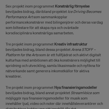
Sex projekt inom programmet
Konstnärlig förnyelse
beviljades bidrag, däribland projektet
Ice Driving Becomes
Performance Art
som sammankopplar
performancekonstnärer med bilingenjörer och deras vardag
som biltestare för att skapa nya och oväntade
korsdisciplinära konstnärliga samarbeten.
Tre projekt inom programmet
Kreativ infrastruktur
beviljades bidrag, bland dessa projektet
Arena STOFF –
Platform for the Arts
som är ett fullfjädrat och aktivt digitalt
kulturhus med ambitionen att öka konstnärers möjlighet till
spridning och utveckling, samla likasinnade och nyfikna för
nätverkande samt generera inkomstkällor för aktiva
kreatörer.
Tre projekt inom programmet
Nya finansieringsmodeller
beviljades bidrag, bland annat projektet
StreamVoice som
möjliggör nya finansieringsmodeller för musik som
innehåller ljud, video och noter där innehållsleverantörer och
distributörer laddar upp sitt innehåll, får det