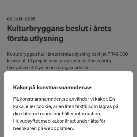
02 JUNI 2025
Kulturbryggans beslut i årets
första utlysning
Kulturbryggan har i årets första utlysning beviljat 7 746 000
kronor till 13 projekt inom programmen Konstnärlig
förnyelse och Nya finansieringsmodeller.
Beslutet fattades av Kulturbryggans ledamöter den 28 maj
Kakor på konstnarsnamnden.se
2025. Samtliga beviljade projekt finns listade
här
.
Resterande ansökningar avslogs.
På konstnarsnamnden.se använder vi kakor. En
kaka, eller cookie, är en liten textfil som lagras på
din dator och som innehåller information.
Huvudsyftet med kakor är att underlätta för
besökaren på webbplatsen.