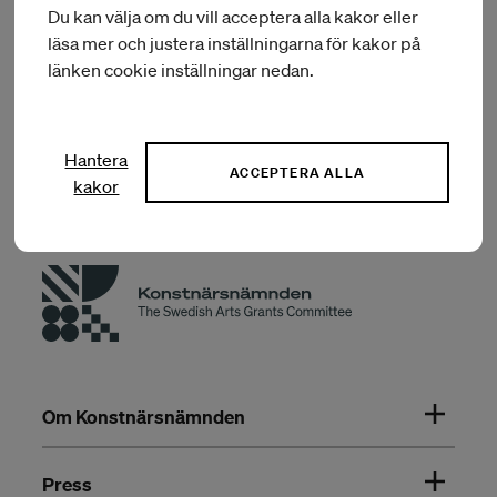
Du kan välja om du vill acceptera alla kakor eller
Dela i sociala medier
läsa mer och justera inställningarna för kakor på
länken cookie inställningar nedan.
Hantera
ACCEPTERA ALLA
kakor
Om Konstnärsnämnden
Press