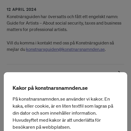
12 APRIL 2024
Konstnärsguiden har översatts och fått ett engelskt namn:
Guide for Artists – About social security, taxes and business
matters for professional artists.
Vill du komma i kontakt med oss på Konstnärsguiden så
mejlar du
konstnarsguiden@konstnarsnamnden.se
.
Guide for artists
Kakor på konstnarsnamnden.se
På konstnarsnamnden.se använder vi kakor. En
kaka, eller cookie, är en liten textfil som lagras på
Konstnärsguiden
din dator och som innehåller information.
Huvudsyftet med kakor är att underlätta för
(Opens in a New W
konstnarsguiden@konstnarsnamnden.se
besökaren på webbplatsen.