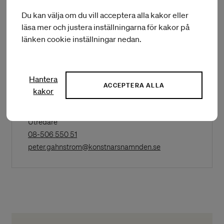
Du kan välja om du vill acceptera alla kakor eller
läsa mer och justera inställningarna för kakor på
länken cookie inställningar nedan.
Kontaktperson
Hantera
ACCEPTERA ALLA
kakor
Peter Gahnström
Utredare
(Opens
08-506 550 51
in
(Opens in a New W
peter.gahnstrom@konstnarsnamnden.se
a
New
Window)