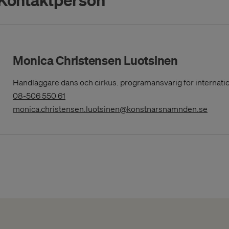
Monica Christensen Luotsinen
Handläggare dans och cirkus. programansvarig för internati
(Opens
08-506 550 61
in
(Open
monica.christensen.luotsinen@konstnarsnamnden.se
a
New
Window)