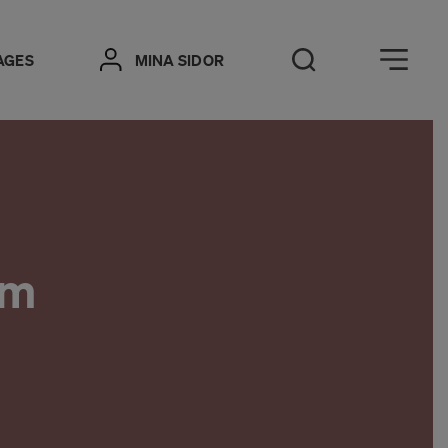
Öppna meny
AGES
MINA SIDOR
Öppna sök
om