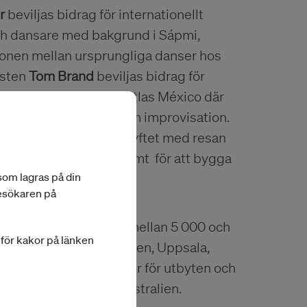
r
beviljas bidrag för internationellt
och dansare med bakgrund i Sápmi,
onen mellan ursprungliga danser hos
isten
Tom Brand
beviljas bidrag för
inbjuden till biennalen Atlas México där
 bredda sin praktik inom improvisation.
idrag till Australien. Syftet med resan
ck som musikaldans, samt för att bygga
 som lagras på din
besökaren på
 belopp som varierar mellan 5 000 och
a för kakor på länken
er i Dalarna, Västerbotten, Uppsala,
manlagt 450 000 kronor för utbyten och
ydamerika, Asien och Australien.