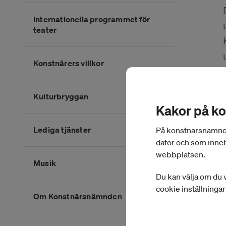
Internationella programmet för
teater
Konstnärers villkor
Kulturbryggan
Kakor på k
Lediga tjänster
På konstnarsnamnden.
dator och som inneh
webbplatsen.
Musik
Du kan välja om du v
cookie inställninga
Om Konstnärsnämnden