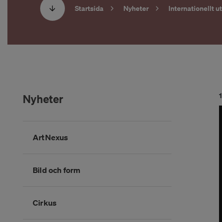
Startsida
Nyheter
Internationellt 
Nyheter
Hoppa
ArtNexus
över
kategorimenyn
Bild och form
Cirkus