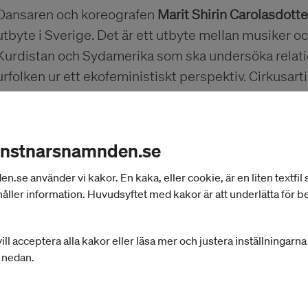
Dansaren och koreografen
Marit Shirin Carolasdotte
utbyte i Sverige. Det är ett utbyte mellan musiker 
Kurdistan och Sydamerika som ska undersöka relati
urfolken ur ett ekofeministiskt perspektiv. Cirkusart
internationellt utbyte i utlandet till Mexico. Han är 
han ska delta i workshops för att vidareutveckla och
Dansaren/koreografen
Julia Svensson
beviljas reseb
onstnarsnamnden.se
är öka kunskap, inspireras och utvecklas inom uttry
se använder vi kakor. En kaka, eller cookie, är en liten textfil
nätverk.
åller information. Huvudsyftet med kakor är att underlätta för 
33 procent av omgångens ansökningar bifalles, med
ill acceptera alla kakor eller läsa mer och justera inställningarn
35 000 kronor. Dansare, koreografer och cirkusartist
r nedan.
Västra Götaland, Skåne och Stockholm beviljas sam
resor till 14 länder i Europa, Afrika, Nordamerika, S