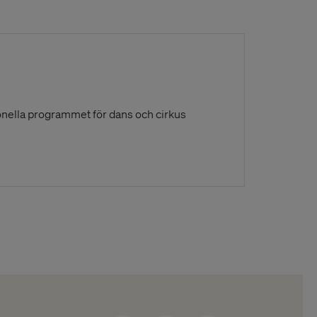
onella programmet för dans och cirkus
s in a New Window)