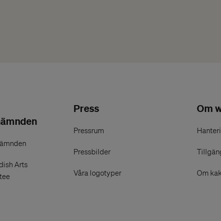
Press
Om w
nämnden
Pressrum
Hanteri
nämnden
Pressbilder
Tillgän
ish Arts
Våra logotyper
Om kak
tee