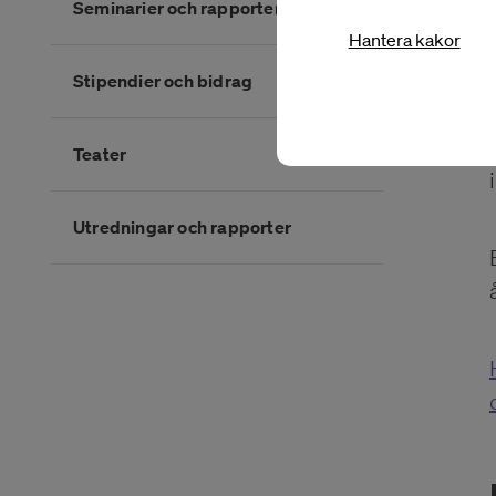
Seminarier och rapporter
Hantera kakor
Stipendier och bidrag
Teater
Utredningar och rapporter
Slutet på kategorimenyn