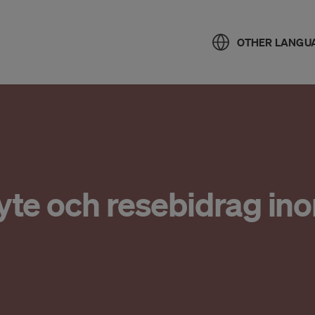
OTHER LANGU
byte och resebidrag in