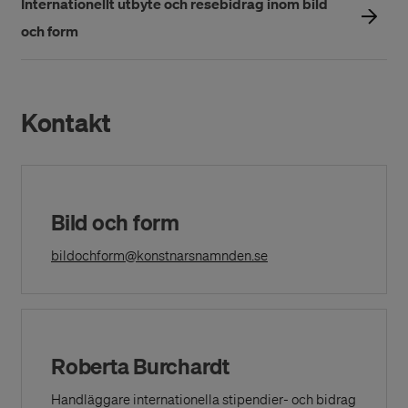
Internationellt utbyte och resebidrag inom bild
och form
Kontakt
Bild och form
(Opens in a New Windo
bildochform@konstnarsnamnden.se
Roberta Burchardt
Handläggare internationella stipendier- och bidrag