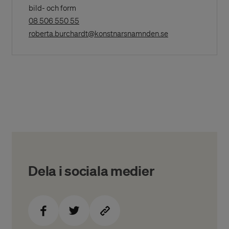
bild- och form
(Opens
08 506 550 55
in
(Opens in a New 
roberta.burchardt@konstnarsnamnden.se
a
New
Window)
Dela i sociala medier