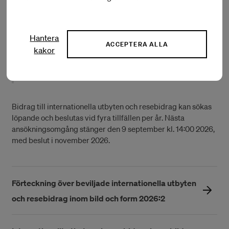
Hantera
ACCEPTERA ALLA
Foto: Robin Rådeman
kakor
Åsa Sonjasdotter, Rye harvest at Holtagården, Ven,
Sweden
Bidrag till internationella utbyten och resebidrag kan sökas
löpande och beslutas vid fyra tillfällen per år. Nästa
ansökningsomgång stänger den 9 september kl. 14:00 2026,
med beslut i november 2026.
Förteckning över beviljade internationella utbyten
och resebidrag inom bild och form 2026:2