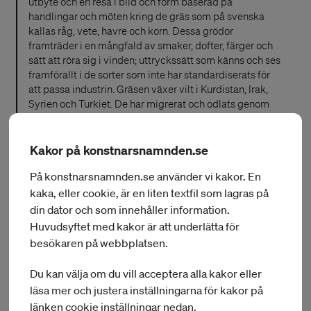
utbyte och en resa i bild och form baserad på
handlingar och möten kring de gräs som på svenska
kallas råg, vete, havre och korn. Dessa grödor
framträder i en mångfald av smaker, dofter, färger och
sätt att röra sig i vinden; uttryckssätt som känns och ses
framförallt i de sorter som inte har standardiserats för
att passa industrin. Gräsen växer vilt i Kurdistan, Irak,
Syrien och Turkiet. De har migrerat och odlats genom
händer och jordar över lång tid, och är en viktig och
älskad föda.
Kakor på konstnarsnamnden.se
På konstnarsnamnden.se använder vi kakor. En
kaka, eller cookie, är en liten textfil som lagras på
din dator och som innehåller information.
Huvudsyftet med kakor är att underlätta för
besökaren på webbplatsen.
Du kan välja om du vill acceptera alla kakor eller
läsa mer och justera inställningarna för kakor på
länken cookie inställningar nedan.