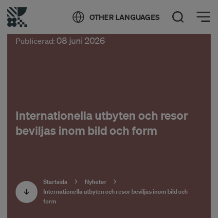
Öppna meny
OTHER LANGUAGES
Öppna sök
08 juni 2026
Publicerad:
Internationella utbyten och resor
beviljas inom bild och form
Startsida
Nyheter
Internationella utbyten och resor beviljas inom bild och
form