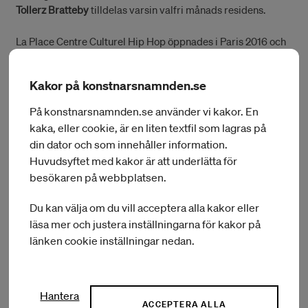
Tollerz Bratteby
tilldelas varsin valfri månads residens.
La Place Centre Culturel Hip Hop öppnades i Paris 2016 och
är en plats för alla discipliner inom hip hop. Årets
stipendiater
Fanni Ijäs
och
Rebecca Livaniou
får under en
Kakor på konstnarsnamnden.se
månads tid studio och klasser hos La Place.
På konstnarsnamnden.se använder vi kakor. En
Om Konstnärsnämndens residens
kaka, eller cookie, är en liten textfil som lagras på
din dator och som innehåller information.
Huvudsyftet med kakor är att underlätta för
Residens erbjuder plats och tid för konstnärlig fördjupning,
besökaren på webbplatsen.
internationella möten och kunskapsutbyte. Residens syftar
till såväl konstnärlig utveckling som vidgade arbets- och
Du kan välja om du vill acceptera alla kakor eller
inkomstmöjligheter för stipendiaterna.
läsa mer och justera inställningarna för kakor på
länken cookie inställningar nedan.
Om Konstnärsnämndens internationella program
Genom utökat internationellt främjandeuppdrag arbetar
Hantera
Konstnärsnämndens Internationella program för dans för att
ACCEPTERA ALLA