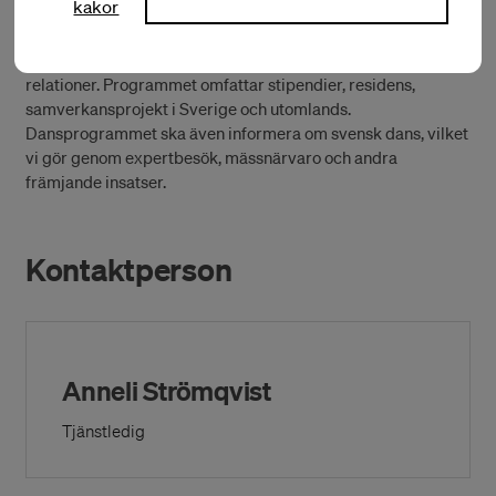
kakor
vidga och utveckla svenska koreografers och dansares
internationella plattform, och ge danskonstnärer bosatta i
Sverige ökade möjligheter till långsiktiga, internationella
relationer. Programmet omfattar stipendier, residens,
samverkansprojekt i Sverige och utomlands.
Dansprogrammet ska även informera om svensk dans, vilket
vi gör genom expertbesök, mässnärvaro och andra
främjande insatser.
Kontaktperson
Anneli Strömqvist
Tjänstledig