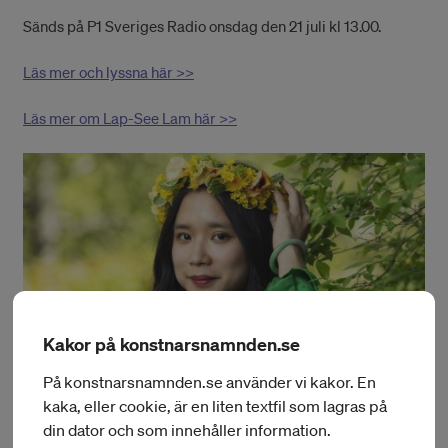
Sänds på P1 Sveriges Radio onsdag den 21 juli kl 13.00.
Läs mer och lyssna här >>
Läs mer om Lap-See Lam här >>
Kakor på konstnarsnamnden.se
På konstnarsnamnden.se använder vi kakor. En
kaka, eller cookie, är en liten textfil som lagras på
din dator och som innehåller information.